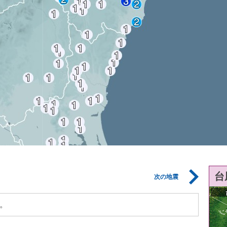
台
次の地震
。