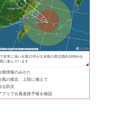
で非常に強い台風13号が久米島の西北西約180kmを
西に進んでいます
台風情報のみかた
台風の接近、上陸に備えて
知る防災
アプリで台風進路予報を確認