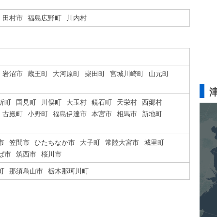
田村市
福島広野町
川内村
岩沼市
蔵王町
大河原町
柴田町
宮城川崎町
山元町
折町
国見町
川俣町
大玉村
鏡石町
天栄村
西郷村
古殿町
小野町
福島伊達市
本宮市
相馬市
新地町
市
笠間市
ひたちなか市
大子町
常陸大宮市
城里町
ば市
筑西市
桜川市
町
那須烏山市
栃木那珂川町