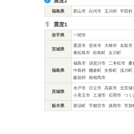
震度2
福島県
郡山市
白河市
玉川村
平田村
震度1
岩手県
一関市
栗原市
登米市
大崎市
名取市
宮城県
東松島市
松島町
女川町
福島市
須賀川市
二本松市
桑
福島県
中島村
棚倉町
矢祭町
浅川町
飯舘村
南相馬市
水戸市
日立市
高萩市
北茨城
茨城県
小美玉市
土浦市
石岡市
つく
栃木県
那須町
宇都宮市
真岡市
芳賀