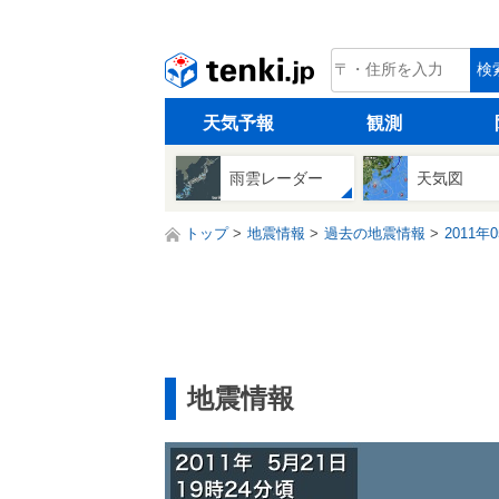
tenki.jp
検
天気予報
観測
雨雲レーダー
天気図
トップ
地震情報
過去の地震情報
2011年
地震情報