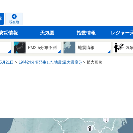
索
現在地
防災情報
天気図
指数情報
レジャー
PM2.5分布予測
地震情報
気
05月21日
19時24分頃発生した地震(最大震度3)
拡大画像