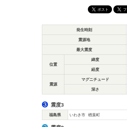
発生時刻
震源地
最大震度
緯度
位置
経度
マグニチュード
震源
深さ
震度3
福島県
いわき市
楢葉町