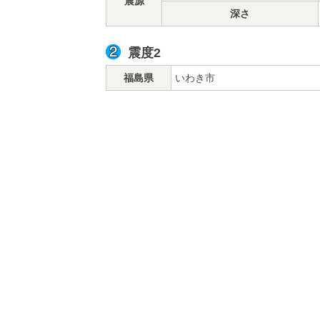
震源
深さ
震度2
福島県
いわき市