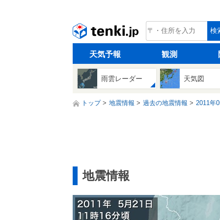
tenki.jp
検
天気予報
観測
雨雲レーダー
天気図
トップ
地震情報
過去の地震情報
2011年
地震情報