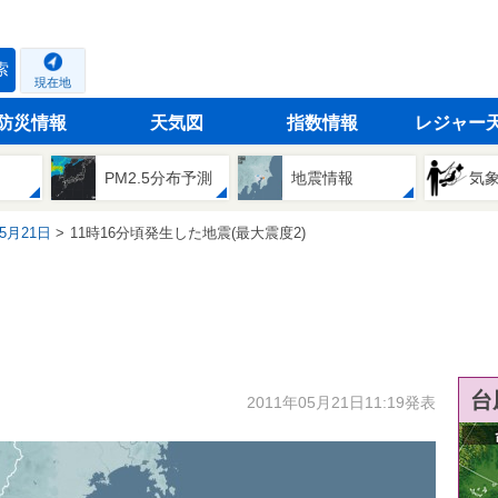
索
現在地
防災情報
天気図
指数情報
レジャー
PM2.5分布予測
地震情報
気
05月21日
11時16分頃発生した地震(最大震度2)
台
2011年05月21日11:19発表