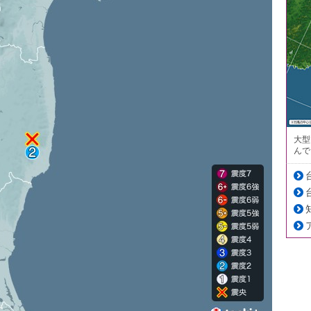
大型
んで