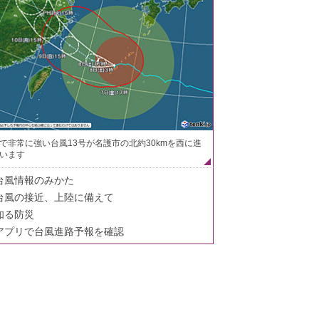
で非常に強い台風13号が名護市の北約30kmを西に進
います
台風情報のみかた
台風の接近、上陸に備えて
知る防災
アプリで台風進路予報を確認