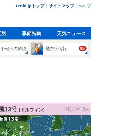
tenki.jpトップ
｜
サイトマップ
｜
ヘルプ
天気
季節特集
天気ニュース
象予報士の解説
熱中症情報
注目
風13号
(ドルフィン)
07日17:00現在