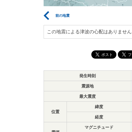
前の地震
この地震による津波の心配はありません
発生時刻
震源地
最大震度
緯度
位置
経度
マグニチュード