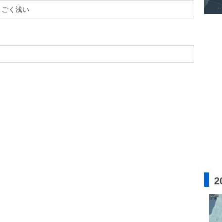
ごく浅い
2