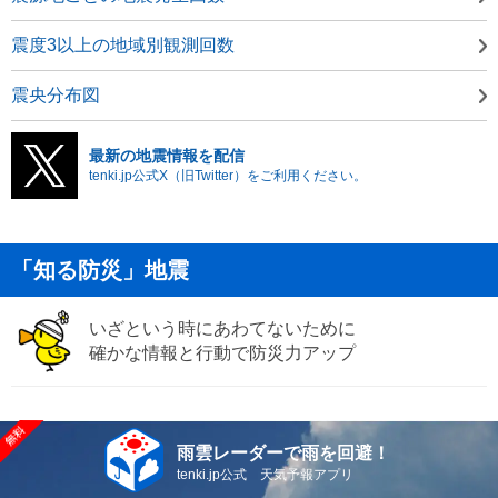
震度3以上の地域別観測回数
震央分布図
最新の地震情報を配信
tenki.jp公式X（旧Twitter）をご利用ください。
「知る防災」地震
いざという時にあわてないために
確かな情報と行動で防災力アップ
雨雲レーダーで雨を回避！
tenki.jp公式 天気予報アプリ