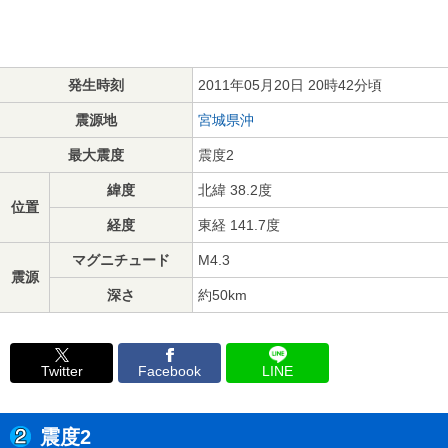
発生時刻
2011年05月20日 20時42分頃
震源地
宮城県沖
最大震度
震度2
緯度
北緯 38.2度
位置
経度
東経 141.7度
マグニチュード
M4.3
震源
深さ
約50km
Twitter
Facebook
LINE
震度2