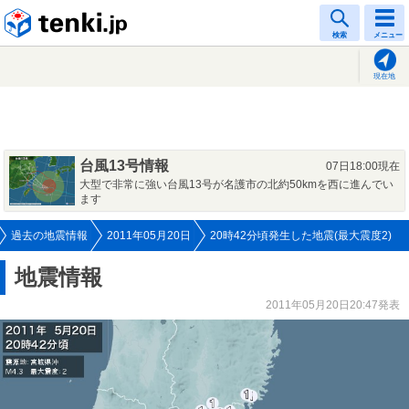
tenki.jp
検索
メニュー
現在地
台風13号情報
07日18:00現在
大型で非常に強い台風13号が名護市の北約50kmを西に進んでい
ます
過去の地震情報
2011年05月20日
20時42分頃発生した地震(最大震度2)
地震情報
2011年05月20日20:47発表