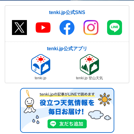
tenki.jp公式SNS
tenki.jp公式アプリ
tenki.jp
tenki.jp 登山天気