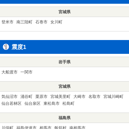
宮城県
登米市
南三陸町
石巻市
女川町
震度1
岩手県
大船渡市
一関市
宮城県
気仙沼市
涌谷町
栗原市
宮城美里町
大崎市
名取市
宮城川崎町
仙台若林区
仙台泉区
東松島市
松島町
福島県
川俣町
福島伊達市
相馬市
飯舘村
南相馬市