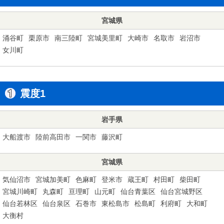
宮城県
涌谷町
栗原市
南三陸町
宮城美里町
大崎市
名取市
岩沼市
女川町
震度1
岩手県
大船渡市
陸前高田市
一関市
藤沢町
宮城県
気仙沼市
宮城加美町
色麻町
登米市
蔵王町
村田町
柴田町
宮城川崎町
丸森町
亘理町
山元町
仙台青葉区
仙台宮城野区
仙台若林区
仙台泉区
石巻市
東松島市
松島町
利府町
大和町
大衡村