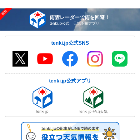
雨雲レーダーで雨を回避！
tenki.jp公式 天気予報アプリ
tenki.jp公式SNS
tenki.jp公式アプリ
tenki.jp
tenki.jp 登山天気