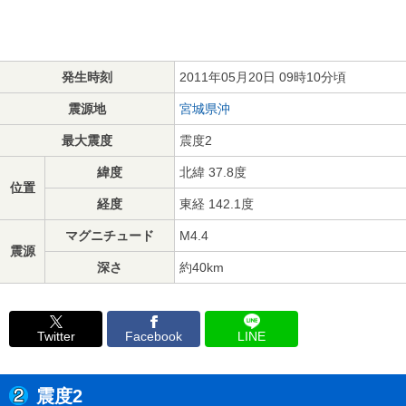
発生時刻
2011年05月20日 09時10分頃
震源地
宮城県沖
最大震度
震度2
緯度
北緯 37.8度
位置
経度
東経 142.1度
マグニチュード
M4.4
震源
深さ
約40km
Twitter
Facebook
LINE
震度2