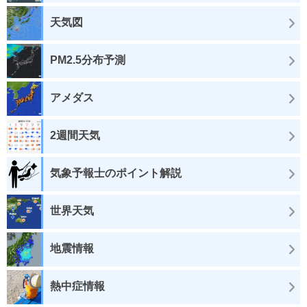
天気図
PM2.5分布予測
アメダス
2週間天気
気象予報士のポイント解説
世界天気
地震情報
熱中症情報