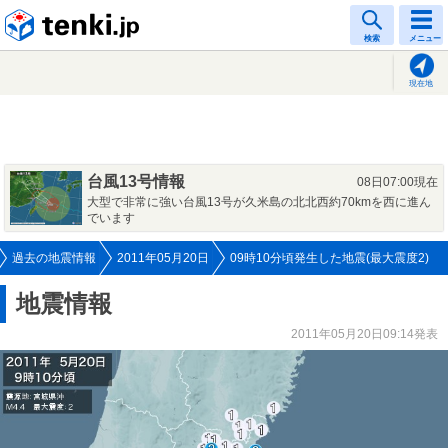
tenki.jp
検索
メニュー
現在地
台風13号情報
08日07:00現在
大型で非常に強い台風13号が久米島の北北西約70kmを西に進ん
でいます
過去の地震情報
2011年05月20日
09時10分頃発生した地震(最大震度2)
地震情報
2011年05月20日09:14発表