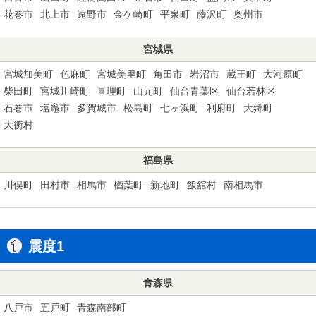
花巻市
北上市
遠野市
金ケ崎町
平泉町
藤沢町
奥州市
宮城県
宮城加美町
色麻町
宮城美里町
角田市
岩沼市
蔵王町
大河原町
柴田町
宮城川崎町
亘理町
山元町
仙台青葉区
仙台若林区
石巻市
塩竈市
多賀城市
松島町
七ヶ浜町
利府町
大郷町
大衡村
福島県
川俣町
田村市
相馬市
楢葉町
新地町
飯舘村
南相馬市
震度1
青森県
八戸市
五戸町
青森南部町