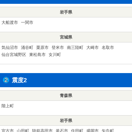
岩手県
大船渡市
一関市
宮城県
気仙沼市
涌谷町
栗原市
登米市
南三陸町
大崎市
名取市
仙台宮城野区
東松島市
女川町
震度2
青森県
階上町
岩手県
宮古市
山田町
陸前高田市
釜石市
住田町
盛岡市
矢巾町