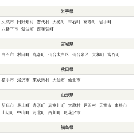
岩手県
久慈市
田野畑村
普代村
大槌町
雫石町
葛巻町
岩手町
八幡平市
紫波町
西和賀町
宮城県
白石市
村田町
丸森町
仙台太白区
仙台泉区
大和町
富谷町
秋田県
横手市
湯沢市
東成瀬村
大仙市
仙北市
山形県
新庄市
最上町
舟形町
真室川町
大蔵村
戸沢村
天童市
東根市
山辺町
中山町
河北町
西川町
尾花沢市
福島県