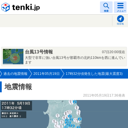
tenki.jp
検索
メニュー
現在地
台風13号情報
07日20:00現在
大型で非常に強い台風13号が那覇市の北約110kmを西に進んでい
ます
過去の地震情報
2011年05月19日
17時32分頃発生した地震(最大震度3)
地震情報
2011年05月19日17:36発表