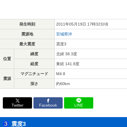
発生時刻
2011年05月19日 17時32分頃
震源地
宮城県沖
最大震度
震度3
緯度
北緯 38.3度
位置
経度
東経 141.8度
マグニチュード
M4.8
震源
深さ
約60km
Twitter
Facebook
LINE
震度3