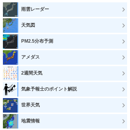
雨雲レーダー
天気図
PM2.5分布予測
アメダス
2週間天気
気象予報士のポイント解説
世界天気
地震情報