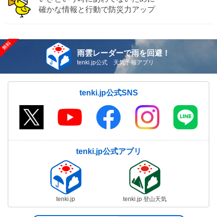
確かな情報と行動で防災力アップ
雨雲レーダーで雨を回避！
tenki.jp公式 天気予報アプリ
tenki.jp公式SNS
tenki.jp公式アプリ
tenki.jp
tenki.jp 登山天気