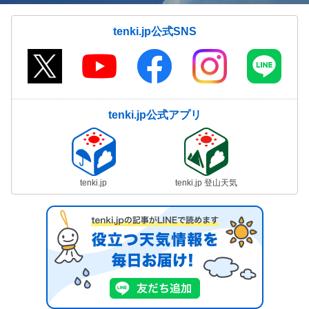
tenki.jp公式SNS
tenki.jp公式アプリ
tenki.jp
tenki.jp 登山天気