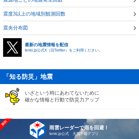
震度3以上の地域別観測回数
震央分布図
最新の地震情報を配信
tenki.jp公式X（旧Twitter）をご利用ください。
「知る防災」地震
いざという時にあわてないために
確かな情報と行動で防災力アップ
雨雲レーダーで雨を回避！
tenki.jp公式 天気予報アプリ