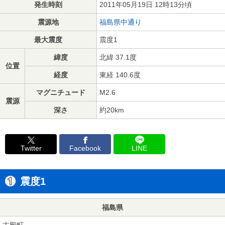
発生時刻
2011年05月19日 12時13分頃
震源地
福島県中通り
最大震度
震度1
緯度
北緯 37.1度
位置
経度
東経 140.6度
マグニチュード
M2.6
震源
深さ
約20km
Twitter
Facebook
LINE
震度1
福島県
古殿町