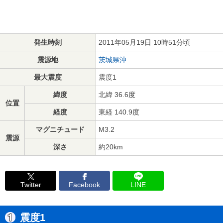
発生時刻
2011年05月19日 10時51分頃
震源地
茨城県沖
最大震度
震度1
緯度
北緯 36.6度
位置
経度
東経 140.9度
マグニチュード
M3.2
震源
深さ
約20km
Twitter
Facebook
LINE
震度1