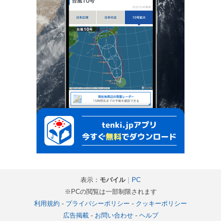
表示：
モバイル
｜
PC
※PCの閲覧は一部制限されます
利用規約
-
プライバシーポリシー
-
クッキーポリシー
広告掲載
-
お問い合わせ
-
ヘルプ