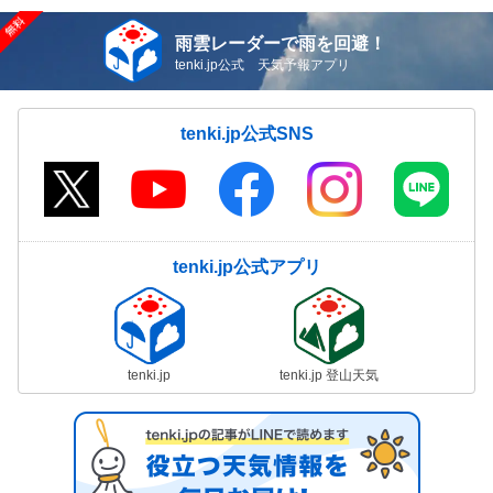
雨雲レーダーで雨を回避！
tenki.jp公式 天気予報アプリ
tenki.jp公式SNS
tenki.jp公式アプリ
tenki.jp
tenki.jp 登山天気