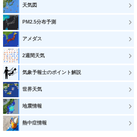
天気図
PM2.5分布予測
アメダス
2週間天気
気象予報士のポイント解説
世界天気
地震情報
熱中症情報