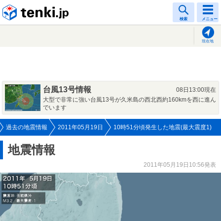
tenki.jp
検索
メニュー
現在地
台風13号情報
08日13:00現在
大型で非常に強い台風13号が久米島の西北西約160kmを西に進ん
でいます
過去の地震情報
2011年05月19日
10時51分頃発生した地震(最大震度1)
地震情報
2011年05月19日10:56発表