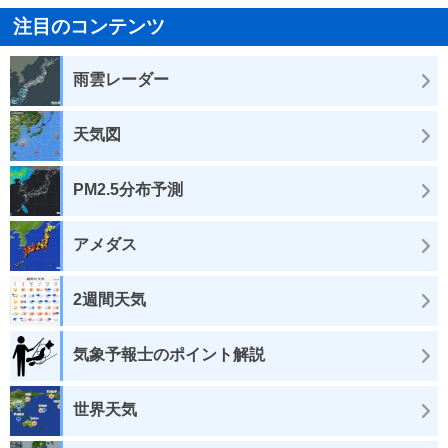
注目のコンテンツ
雨雲レーダー
天気図
PM2.5分布予測
アメダス
2週間天気
気象予報士のポイント解説
世界天気