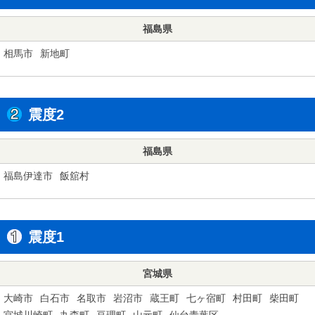
福島県
相馬市
新地町
震度2
福島県
福島伊達市
飯舘村
震度1
宮城県
大崎市
白石市
名取市
岩沼市
蔵王町
七ヶ宿町
村田町
柴田町
宮城川崎町
丸森町
亘理町
山元町
仙台青葉区