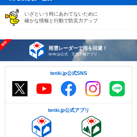
いざという時にあわてないために
確かな情報と行動で防災力アップ
雨雲レーダーで雨を回避！
tenki.jp公式 天気予報アプリ
tenki.jp公式SNS
tenki.jp公式アプリ