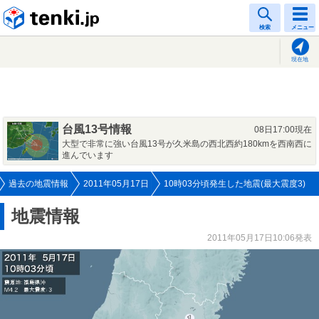
tenki.jp
検索
メニュー
現在地
台風13号情報
08日17:00現在
大型で非常に強い台風13号が久米島の西北西約180kmを西南西に
進んでいます
過去の地震情報
2011年05月17日
10時03分頃発生した地震(最大震度3)
地震情報
2011年05月17日10:06発表