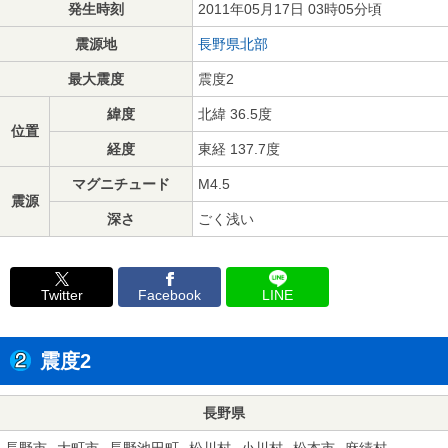
発生時刻
2011年05月17日 03時05分頃
震源地
長野県北部
最大震度
震度2
緯度
北緯 36.5度
位置
経度
東経 137.7度
マグニチュード
M4.5
震源
深さ
ごく浅い
Twitter
Facebook
LINE
震度2
長野県
長野市
大町市
長野池田町
松川村
小川村
松本市
麻績村