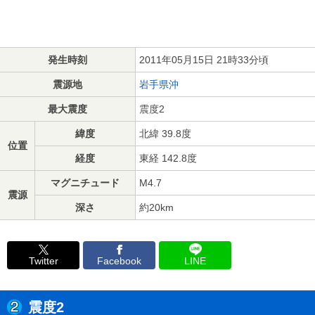
発生時刻
2011年05月15日 21時33分頃
震源地
岩手県沖
最大震度
震度2
緯度
北緯 39.8度
位置
経度
東経 142.8度
マグニチュード
M4.7
震源
深さ
約20km
Twitter
Facebook
LINE
震度2