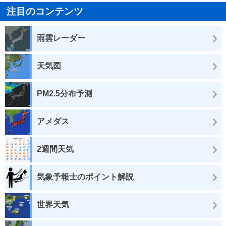
注目のコンテンツ
雨雲レーダー
天気図
PM2.5分布予測
アメダス
2週間天気
気象予報士のポイント解説
世界天気