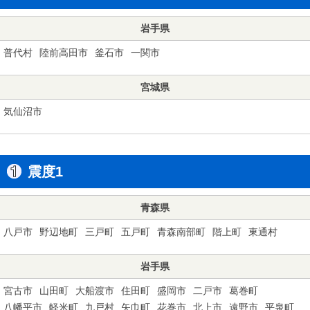
岩手県
普代村
陸前高田市
釜石市
一関市
宮城県
気仙沼市
震度1
青森県
八戸市
野辺地町
三戸町
五戸町
青森南部町
階上町
東通村
岩手県
宮古市
山田町
大船渡市
住田町
盛岡市
二戸市
葛巻町
八幡平市
軽米町
九戸村
矢巾町
花巻市
北上市
遠野市
平泉町