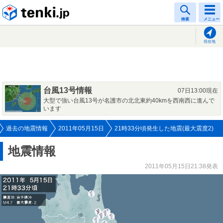
tenki.jp
検索
メニュー
現在地
台風13号情報
07日13:00現在
大型で強い台風13号が名護市の北北東約40kmを西南西に進んで
います
過去の地震情報
2011年05月15日
21時33分頃発生した地震(最大震度2)
地震情報
2011年05月15日21:38発表