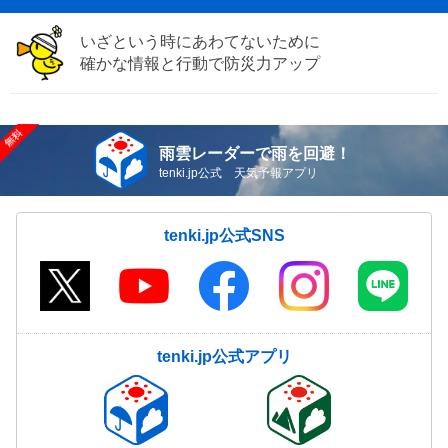
いざという時にあわてないために
確かな情報と行動で防災力アップ
雨雲レーダーで雨を回避！
tenki.jp公式 天気予報アプリ
tenki.jp公式SNS
tenki.jp公式アプリ