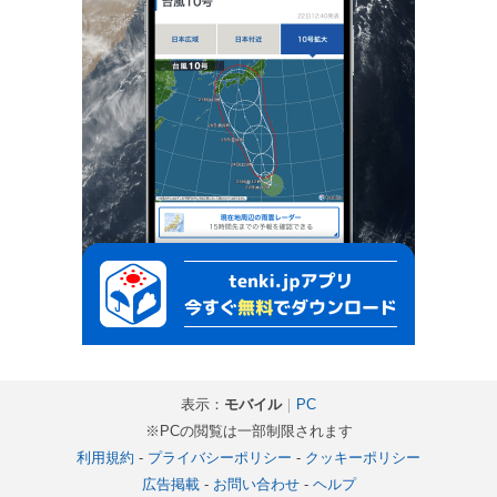
表示：
モバイル
｜
PC
※PCの閲覧は一部制限されます
利用規約
-
プライバシーポリシー
-
クッキーポリシー
広告掲載
-
お問い合わせ
-
ヘルプ