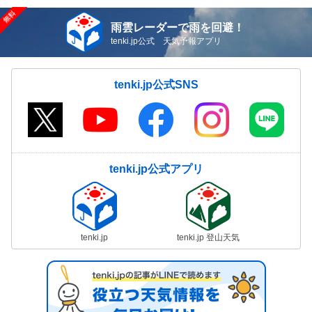
雨雲レーダーで雨を回避！
tenki.jp公式 天気予報アプリ
tenki.jp公式SNS
tenki.jp公式アプリ
tenki.jp
tenki.jp 登山天気