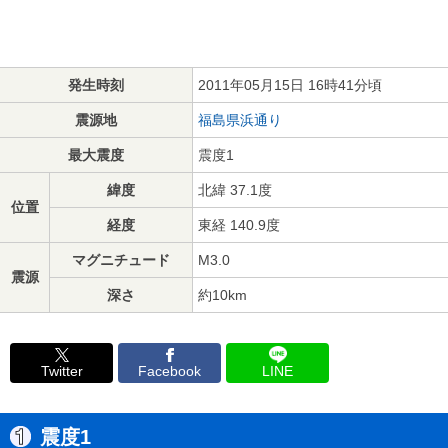
発生時刻
2011年05月15日 16時41分頃
震源地
福島県浜通り
最大震度
震度1
緯度
北緯 37.1度
位置
経度
東経 140.9度
マグニチュード
M3.0
震源
深さ
約10km
Twitter
Facebook
LINE
震度1