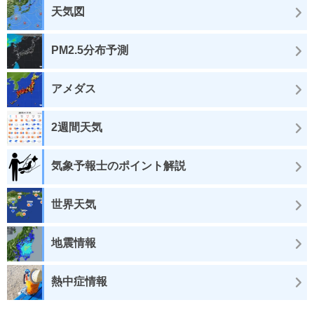
天気図
PM2.5分布予測
アメダス
2週間天気
気象予報士のポイント解説
世界天気
地震情報
熱中症情報