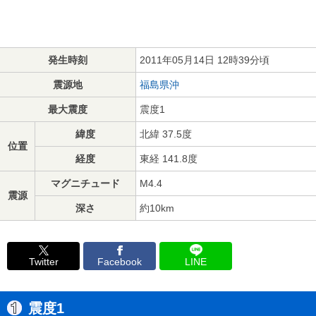
発生時刻
2011年05月14日 12時39分頃
震源地
福島県沖
最大震度
震度1
緯度
北緯 37.5度
位置
経度
東経 141.8度
マグニチュード
M4.4
震源
深さ
約10km
Twitter
Facebook
LINE
震度1