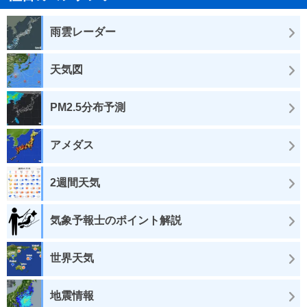
雨雲レーダー
天気図
PM2.5分布予測
アメダス
2週間天気
気象予報士のポイント解説
世界天気
地震情報