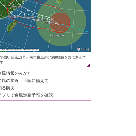
で強い台風13号が南大東島の北約80kmを西に進んで
す
台風情報のみかた
台風の接近、上陸に備えて
知る防災
アプリで台風進路予報を確認