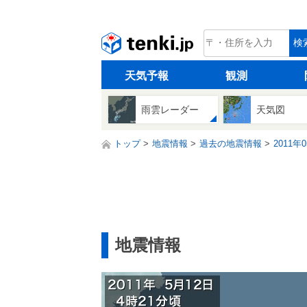
tenki.jp
検
天気予報
観測
雨雲レーダー
天気図
トップ
地震情報
過去の地震情報
2011年
地震情報