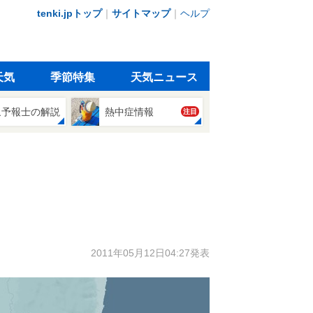
tenki.jpトップ
｜
サイトマップ
｜
ヘルプ
天気
季節特集
天気ニュース
象予報士の解説
熱中症情報
注目
2011年05月12日04:27発表