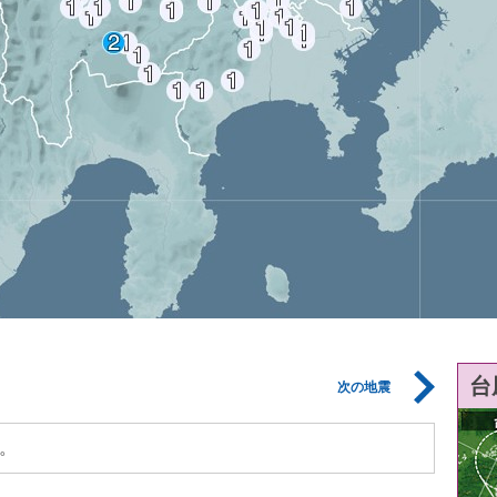
台
次の地震
。