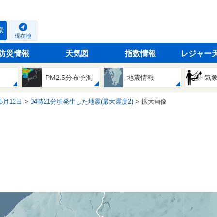
索
現在地
防災情報
天気図
指数情報
レジャー
PM2.5分布予測
地震情報
気
05月12日
04時21分頃発生した地震(最大震度2)
拡大画像