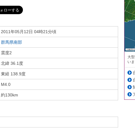
2011年05月12日 04時21分頃
群馬県南部
震度2
大型
いま
北緯 36.1度
東経 138.9度
M4.0
約130km