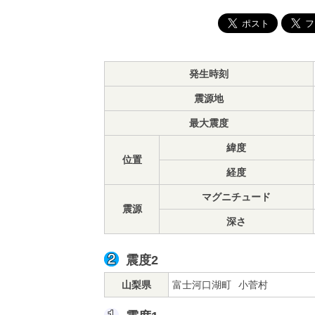
発生時刻
震源地
最大震度
緯度
位置
経度
マグニチュード
震源
深さ
震度2
山梨県
富士河口湖町
小菅村