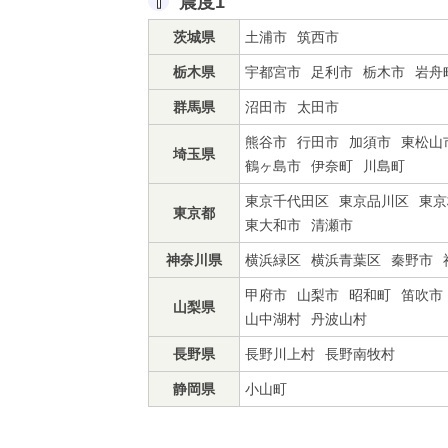
震度1
茨城県
土浦市
筑西市
栃木県
宇都宮市
足利市
栃木市
岩舟
群馬県
沼田市
太田市
熊谷市
行田市
加須市
東松山
埼玉県
鶴ヶ島市
伊奈町
川島町
東京千代田区
東京品川区
東京
東京都
東大和市
清瀬市
神奈川県
横浜緑区
横浜青葉区
秦野市
甲府市
山梨市
昭和町
笛吹市
山梨県
山中湖村
丹波山村
長野県
長野川上村
長野南牧村
静岡県
小山町