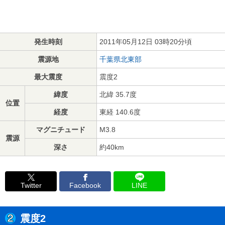
発生時刻
2011年05月12日 03時20分頃
震源地
千葉県北東部
最大震度
震度2
緯度
北緯 35.7度
位置
経度
東経 140.6度
マグニチュード
M3.8
震源
深さ
約40km
Twitter
Facebook
LINE
震度2