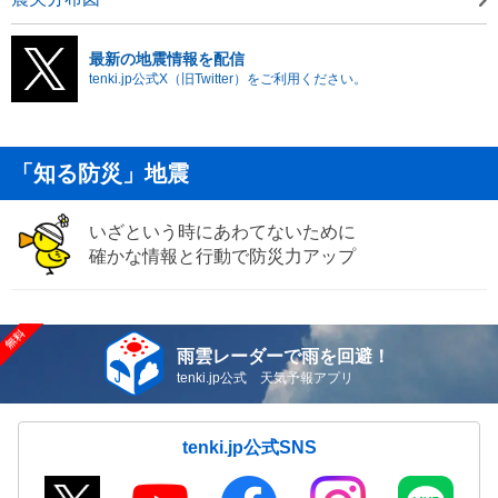
最新の地震情報を配信
tenki.jp公式X（旧Twitter）をご利用ください。
「知る防災」地震
いざという時にあわてないために
確かな情報と行動で防災力アップ
雨雲レーダーで雨を回避！
tenki.jp公式 天気予報アプリ
tenki.jp公式SNS