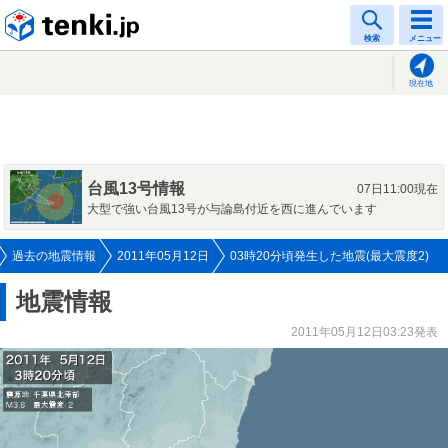
tenki.jp
検索
メニュー
現在地
台風13号情報
07日11:00現在
大型で強い台風13号が与論島付近を西に進んでいます
過去の地震情報
2011年05月12日
03時20分頃発生した地震(最大震度2)
地震情報
2011年05月12日03:23発表