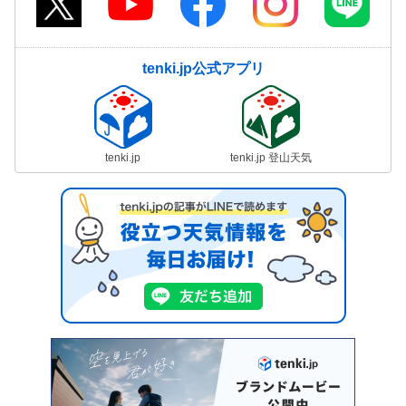
tenki.jp公式アプリ
tenki.jp
tenki.jp 登山天気