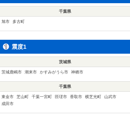
千葉県
旭市
多古町
震度1
茨城県
茨城鹿嶋市
潮来市
かすみがうら市
神栖市
千葉県
東金市
芝山町
千葉一宮町
匝瑳市
香取市
横芝光町
山武市
成田市