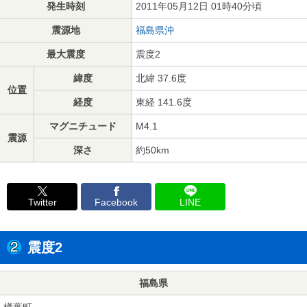
発生時刻
2011年05月12日 01時40分頃
震源地
福島県沖
最大震度
震度2
緯度
北緯 37.6度
位置
経度
東経 141.6度
マグニチュード
M4.1
震源
深さ
約50km
Twitter
Facebook
LINE
震度2
福島県
楢葉町