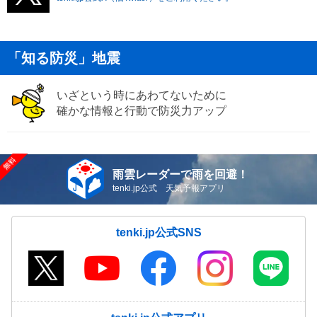
「知る防災」地震
いざという時にあわてないために
確かな情報と行動で防災力アップ
雨雲レーダーで雨を回避！
tenki.jp公式 天気予報アプリ
tenki.jp公式SNS