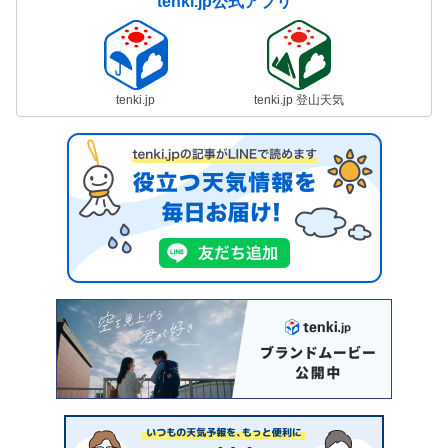
tenki.jp公式アプリ
tenki.jp
tenki.jp 登山天気