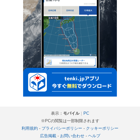
表示：
モバイル
｜
PC
※PCの閲覧は一部制限されます
利用規約
-
プライバシーポリシー
-
クッキーポリシー
広告掲載
-
お問い合わせ
-
ヘルプ