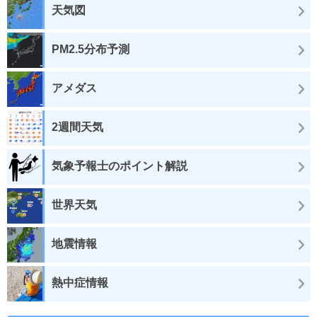
天気図
PM2.5分布予測
アメダス
2週間天気
気象予報士のポイント解説
世界天気
地震情報
熱中症情報