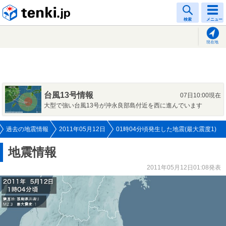
tenki.jp
検索
メニュー
現在地
台風13号情報
07日10:00現在
大型で強い台風13号が沖永良部島付近を西に進んでいます
過去の地震情報
2011年05月12日
01時04分頃発生した地震(最大震度1)
地震情報
2011年05月12日01:08発表