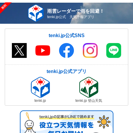
雨雲レーダーで雨を回避！
tenki.jp公式 天気予報アプリ
tenki.jp公式SNS
tenki.jp公式アプリ
tenki.jp
tenki.jp 登山天気