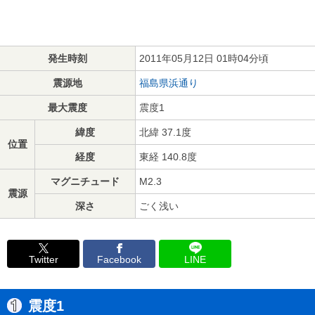
発生時刻
2011年05月12日 01時04分頃
震源地
福島県浜通り
最大震度
震度1
緯度
北緯 37.1度
位置
経度
東経 140.8度
マグニチュード
M2.3
震源
深さ
ごく浅い
Twitter
Facebook
LINE
震度1