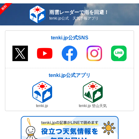
雨雲レーダーで雨を回避！
tenki.jp公式 天気予報アプリ
tenki.jp公式SNS
tenki.jp公式アプリ
tenki.jp
tenki.jp 登山天気