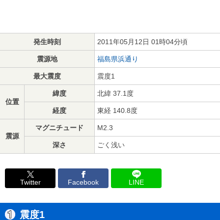
発生時刻
2011年05月12日 01時04分頃
震源地
福島県浜通り
最大震度
震度1
緯度
北緯 37.1度
位置
経度
東経 140.8度
マグニチュード
M2.3
震源
深さ
ごく浅い
Twitter
Facebook
LINE
震度1