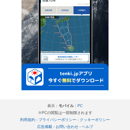
表示：
モバイル
｜
PC
※PCの閲覧は一部制限されます
利用規約
-
プライバシーポリシー
-
クッキーポリシー
広告掲載
-
お問い合わせ
-
ヘルプ