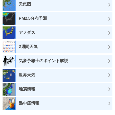
天気図
PM2.5分布予測
アメダス
2週間天気
気象予報士のポイント解説
世界天気
地震情報
熱中症情報