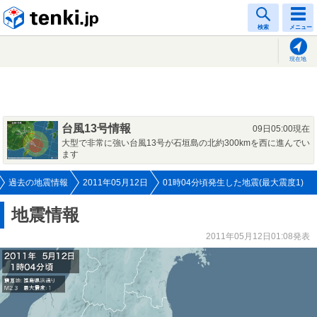
tenki.jp
検索
メニュー
現在地
台風13号情報
09日05:00現在
大型で非常に強い台風13号が石垣島の北約300kmを西に進んでい
ます
過去の地震情報
2011年05月12日
01時04分頃発生した地震(最大震度1)
地震情報
2011年05月12日01:08発表