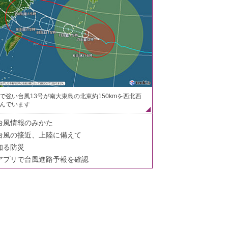
で強い台風13号が南大東島の北東約150kmを西北西
んでいます
台風情報のみかた
台風の接近、上陸に備えて
知る防災
アプリで台風進路予報を確認