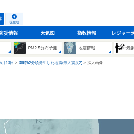
索
現在地
防災情報
天気図
指数情報
レジャー
PM2.5分布予測
地震情報
気
05月10日
08時52分頃発生した地震(最大震度2)
拡大画像