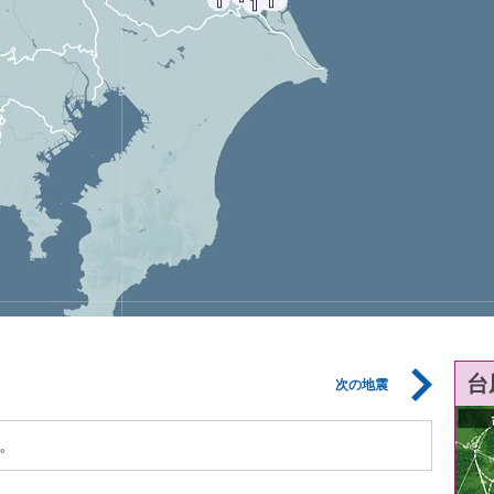
台
次の地震
。