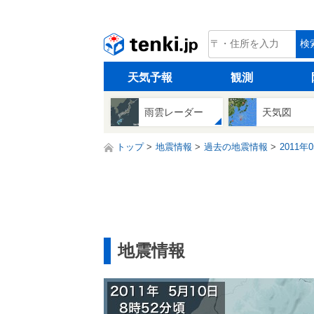
tenki.jp
検
天気予報
観測
雨雲レーダー
天気図
トップ
地震情報
過去の地震情報
2011年
地震情報