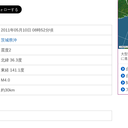
2011年05月10日 08時52分頃
茨城県沖
震度2
大型
に進
北緯 36.3度
東経 141.1度
M4.0
約30km