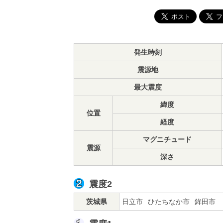
発生時刻
震源地
最大震度
緯度
位置
経度
マグニチュード
震源
深さ
震度2
茨城県
日立市
ひたちなか市
鉾田市