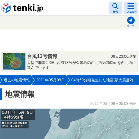
tenki.jp
検索
メニュー
現在地
台風13号情報
08日23:00現在
大型で非常に強い台風13号が久米島の西北西約250kmを西北西に
進んでいます
過去の地震情報
2011年05月09日
04時59分頃発生した地震(最大震度2)
地震情報
2011年05月09日05:03発表