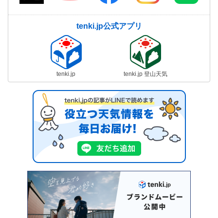
tenki.jp公式アプリ
tenki.jp
tenki.jp 登山天気