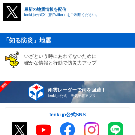
最新の地震情報を配信
tenki.jp公式X（旧Twitter）をご利用ください。
「知る防災」地震
いざという時にあわてないために
確かな情報と行動で防災力アップ
雨雲レーダーで雨を回避！
tenki.jp公式 天気予報アプリ
tenki.jp公式SNS