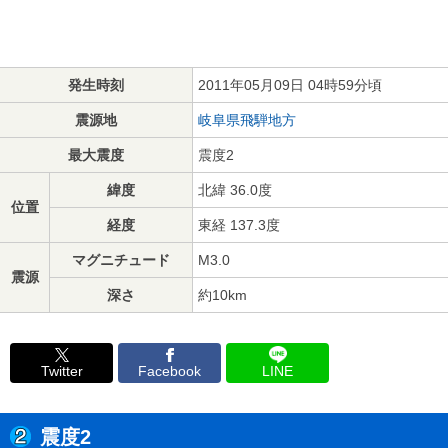
発生時刻
2011年05月09日 04時59分頃
震源地
岐阜県飛騨地方
最大震度
震度2
緯度
北緯 36.0度
位置
経度
東経 137.3度
マグニチュード
M3.0
震源
深さ
約10km
Twitter
Facebook
LINE
震度2