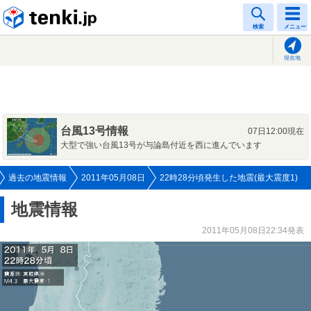
tenki.jp
検索
メニュー
現在地
台風13号情報
07日12:00現在
大型で強い台風13号が与論島付近を西に進んでいます
過去の地震情報
2011年05月08日
22時28分頃発生した地震(最大震度1)
地震情報
2011年05月08日22:34発表