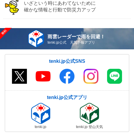
いざという時にあわてないために
確かな情報と行動で防災力アップ
雨雲レーダーで雨を回避！
tenki.jp公式 天気予報アプリ
tenki.jp公式SNS
tenki.jp公式アプリ
tenki.jp
tenki.jp 登山天気