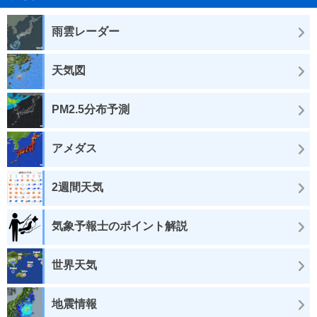
雨雲レーダー
天気図
PM2.5分布予測
アメダス
2週間天気
気象予報士のポイント解説
世界天気
地震情報