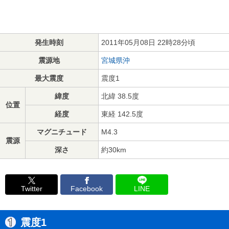
発生時刻
2011年05月08日 22時28分頃
震源地
宮城県沖
最大震度
震度1
緯度
北緯 38.5度
位置
経度
東経 142.5度
マグニチュード
M4.3
震源
深さ
約30km
Twitter
Facebook
LINE
震度1