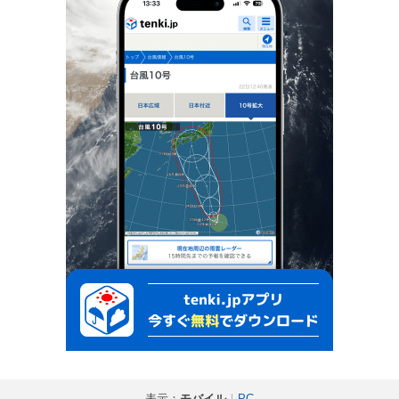
表示：
モバイル
｜
PC