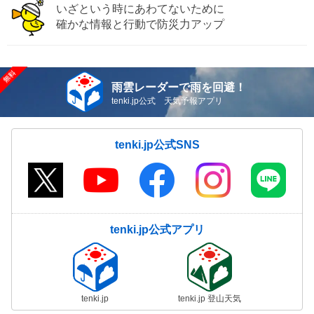
いざという時にあわてないために
確かな情報と行動で防災力アップ
雨雲レーダーで雨を回避！
tenki.jp公式 天気予報アプリ
tenki.jp公式SNS
tenki.jp公式アプリ
tenki.jp
tenki.jp 登山天気