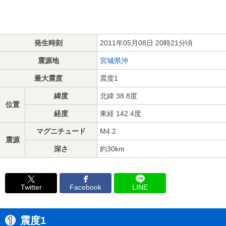
発生時刻
2011年05月08日 20時21分頃
震源地
宮城県沖
最大震度
震度1
緯度
北緯 38.8度
位置
経度
東経 142.4度
マグニチュード
M4.2
震源
深さ
約30km
Twitter
Facebook
LINE
震度1