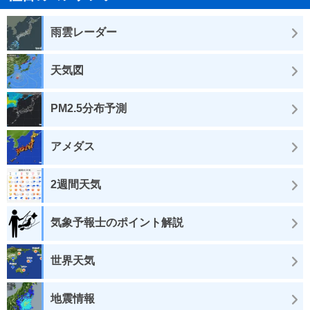
雨雲レーダー
天気図
PM2.5分布予測
アメダス
2週間天気
気象予報士のポイント解説
世界天気
地震情報