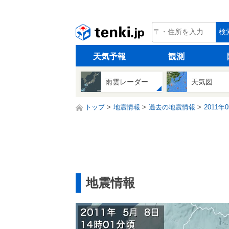
tenki.jp
検
天気予報
観測
雨雲レーダー
天気図
トップ
地震情報
過去の地震情報
2011年
地震情報