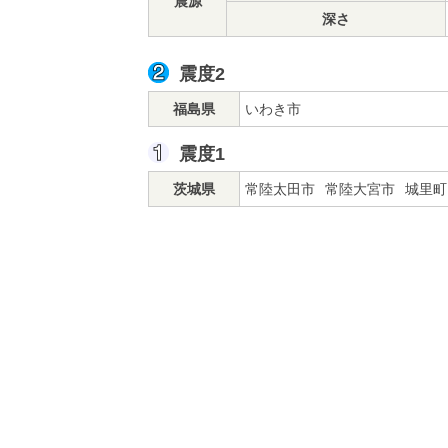
震源
深さ
震度2
福島県
いわき市
震度1
茨城県
常陸太田市
常陸大宮市
城里町