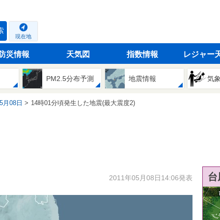
索
現在地
防災情報
天気図
指数情報
レジャー
PM2.5分布予測
地震情報
気
05月08日
14時01分頃発生した地震(最大震度2)
台
2011年05月08日14:06発表