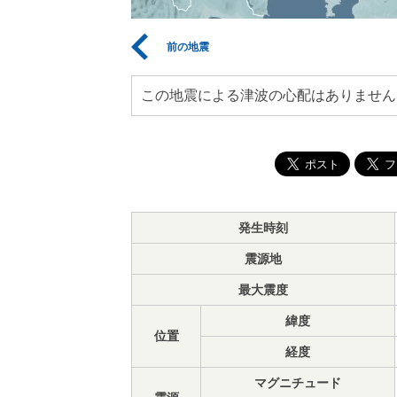
前の地震
この地震による津波の心配はありません
発生時刻
震源地
最大震度
緯度
位置
経度
マグニチュード