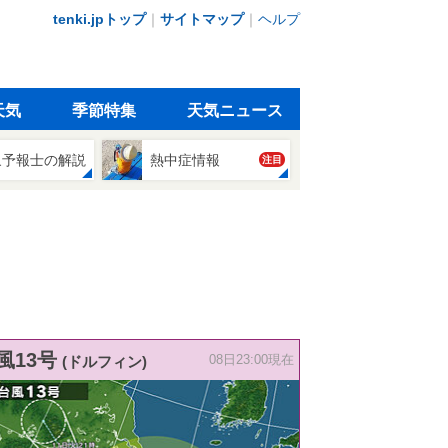
tenki.jpトップ
｜
サイトマップ
｜
ヘルプ
天気
季節特集
天気ニュース
象予報士の解説
熱中症情報
注目
風13号
(ドルフィン)
08日23:00現在