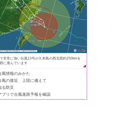
で非常に強い台風13号が久米島の西北西約250kmを
西に進んでいます
台風情報のみかた
台風の接近、上陸に備えて
知る防災
アプリで台風進路予報を確認