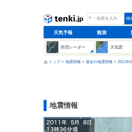
tenki.jp
検
天気予報
観測
雨雲レーダー
天気図
トップ
地震情報
過去の地震情報
2011年
地震情報