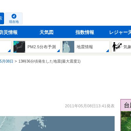
索
現在地
防災情報
天気図
指数情報
レジャー
PM2.5分布予測
地震情報
気
05月08日
13時36分頃発生した地震(最大震度1)
台
2011年05月08日13:41発表