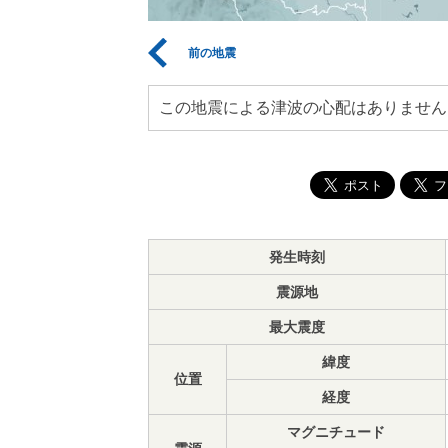
前の地震
この地震による津波の心配はありません
発生時刻
震源地
最大震度
緯度
位置
経度
マグニチュード