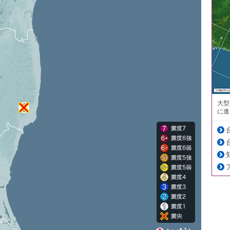
大型
に進