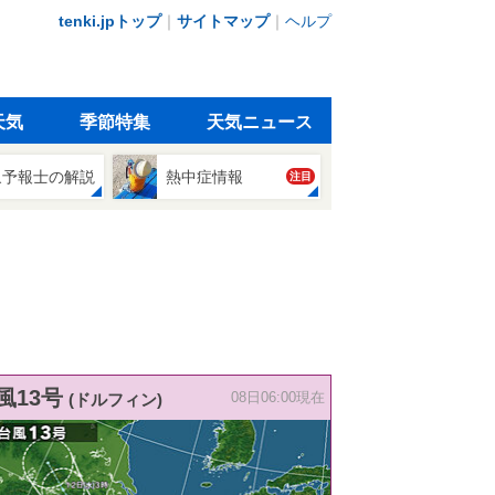
tenki.jpトップ
｜
サイトマップ
｜
ヘルプ
天気
季節特集
天気ニュース
象予報士の解説
熱中症情報
注目
風13号
(ドルフィン)
08日06:00現在