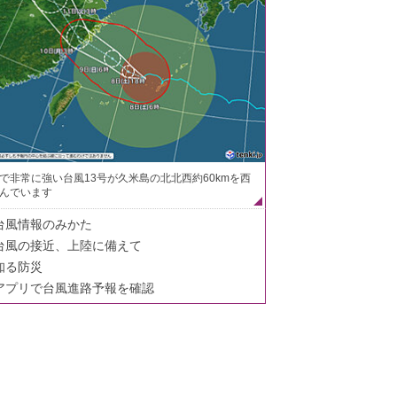
で非常に強い台風13号が久米島の北北西約60kmを西
んでいます
台風情報のみかた
台風の接近、上陸に備えて
知る防災
アプリで台風進路予報を確認