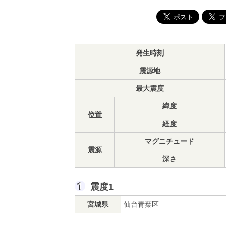
発生時刻
震源地
最大震度
緯度
位置
経度
マグニチュード
震源
深さ
震度1
宮城県
仙台青葉区