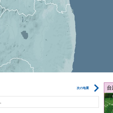
台
次の地震
。