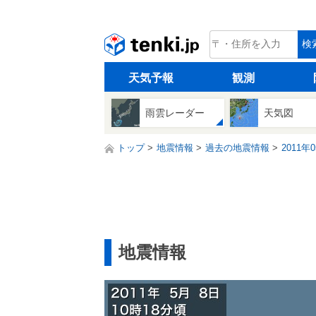
tenki.jp
検
天気予報
観測
雨雲レーダー
天気図
トップ
地震情報
過去の地震情報
2011年
地震情報