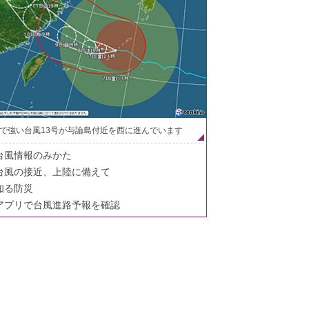
で強い台風13号が与論島付近を西に進んでいます
台風情報のみかた
台風の接近、上陸に備えて
知る防災
アプリで台風進路予報を確認