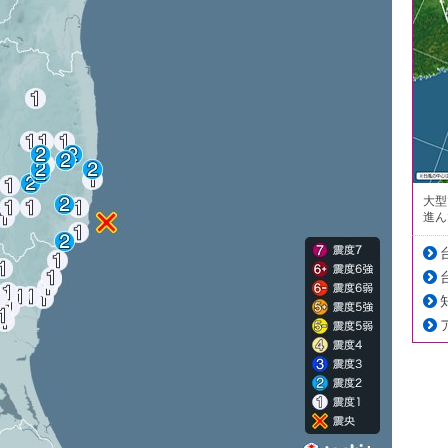
大型
進ん