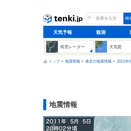
tenki.jp
検
天気予報
観測
雨雲レーダー
天気図
トップ
地震情報
過去の地震情報
2011年
地震情報