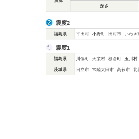
震源
深さ
震度2
福島県
平田村
小野町
田村市
いわき
震度1
福島県
川俣町
天栄村
棚倉町
玉川村
茨城県
日立市
常陸太田市
高萩市
北