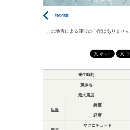
前の地震
この地震による津波の心配はありません
発生時刻
震源地
最大震度
緯度
位置
経度
マグニチュード