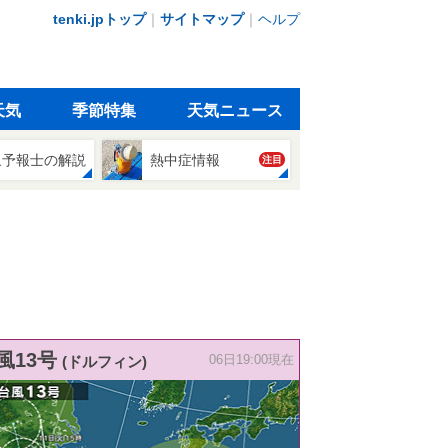
tenki.jpトップ
｜
サイトマップ
｜
ヘルプ
天気
季節特集
天気ニュース
象予報士の解説
熱中症情報
注目
風13号
(ドルフィン)
06日19:00現在