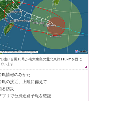
で強い台風13号が南大東島の北北東約110kmを西に
でいます
台風情報のみかた
台風の接近、上陸に備えて
知る防災
アプリで台風進路予報を確認