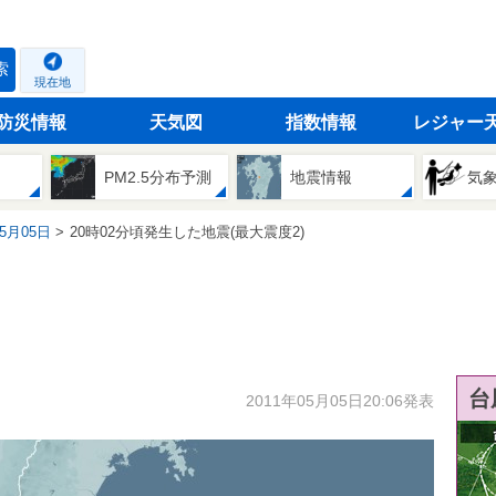
索
現在地
防災情報
天気図
指数情報
レジャー
PM2.5分布予測
地震情報
気
05月05日
20時02分頃発生した地震(最大震度2)
台
2011年05月05日20:06発表