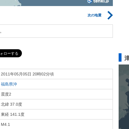
次の地震
。
2011年05月05日 20時02分頃
福島県沖
震度2
北緯 37.0度
東経 141.1度
M4.1