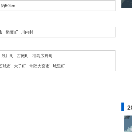
約50km
市
楢葉町
川内村
浅川町
古殿町
福島広野町
茨城市
大子町
常陸大宮市
城里町
2