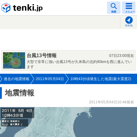
tenki.jp
検索
メニュー
現在地
台風13号情報
07日23:00現在
大型で非常に強い台風13号が久米島の北約90kmを西に進んでい
ます
過去の地震情報
2011年05月04日
10時43分頃発生した地震(最大震度2)
地震情報
2011年05月04日10:48発表