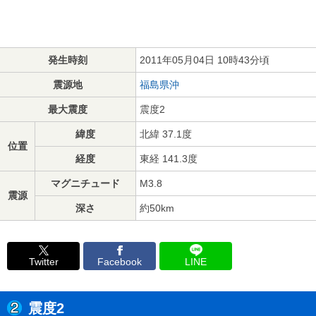
発生時刻
2011年05月04日 10時43分頃
震源地
福島県沖
最大震度
震度2
緯度
北緯 37.1度
位置
経度
東経 141.3度
マグニチュード
M3.8
震源
深さ
約50km
Twitter
Facebook
LINE
震度2