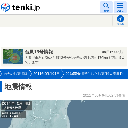
tenki.jp
検索
メニュー
現在地
台風13号情報
08日15:00現在
大型で非常に強い台風13号が久米島の西北西約170kmを西に進ん
でいます
過去の地震情報
2011年05月04日
02時55分頃発生した地震(最大震度1)
地震情報
2011年05月04日02:59発表