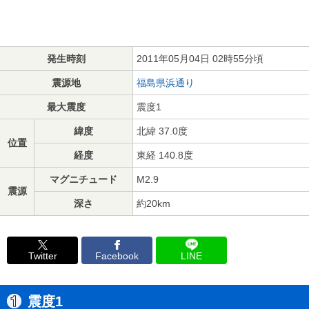
発生時刻
2011年05月04日 02時55分頃
震源地
福島県浜通り
最大震度
震度1
緯度
北緯 37.0度
位置
経度
東経 140.8度
マグニチュード
M2.9
震源
深さ
約20km
Twitter
Facebook
LINE
震度1