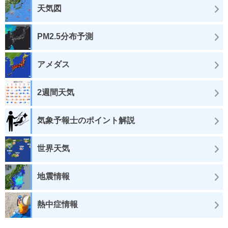
天気図
PM2.5分布予測
アメダス
2週間天気
気象予報士のポイント解説
世界天気
地震情報
熱中症情報