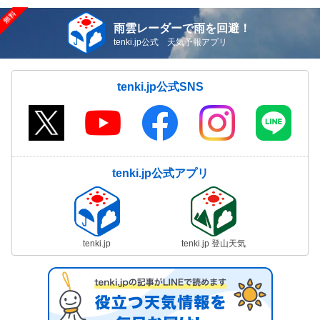
雨雲レーダーで雨を回避！
tenki.jp公式 天気予報アプリ
tenki.jp公式SNS
tenki.jp公式アプリ
tenki.jp
tenki.jp 登山天気