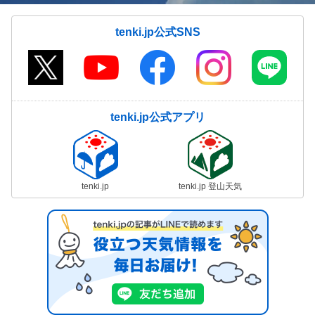
tenki.jp公式SNS
tenki.jp公式アプリ
tenki.jp
tenki.jp 登山天気