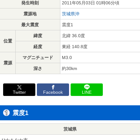
発生時刻
2011年05月03日 01時06分頃
震源地
茨城県沖
最大震度
震度1
緯度
北緯 36.0度
位置
経度
東経 140.8度
マグニチュード
M3.0
震源
深さ
約30km
Twitter
Facebook
LINE
震度1
茨城県
ひたちなか市