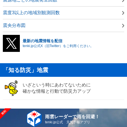
震度3以上の地域別観測回数
震央分布図
最新の地震情報を配信
tenki.jp公式X（旧Twitter）をご利用ください。
「知る防災」地震
いざという時にあわてないために
確かな情報と行動で防災力アップ
雨雲レーダーで雨を回避！
tenki.jp公式 天気予報アプリ