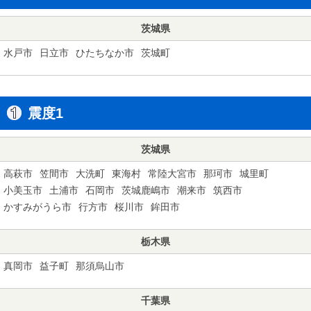
茨城県
水戸市
日立市
ひたちなか市
茨城町
震度1
茨城県
高萩市
笠間市
大洗町
東海村
常陸大宮市
那珂市
城里町
小美玉市
土浦市
石岡市
茨城鹿嶋市
潮来市
筑西市
かすみがうら市
行方市
桜川市
鉾田市
栃木県
真岡市
益子町
那須烏山市
千葉県