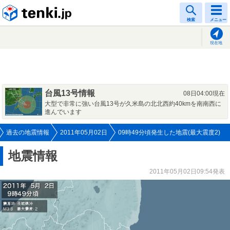
tenki.jp
検索
メニュー
現在地
台風13号情報
08日04:00現在
大型で非常に強い台風13号が久米島の北北西約40kmを南南西に
進んでいます
過去の地震情報
2011年05月02日
09時49分頃発生した地震(最大震度2)
地震情報
2011年05月02日09:54発表