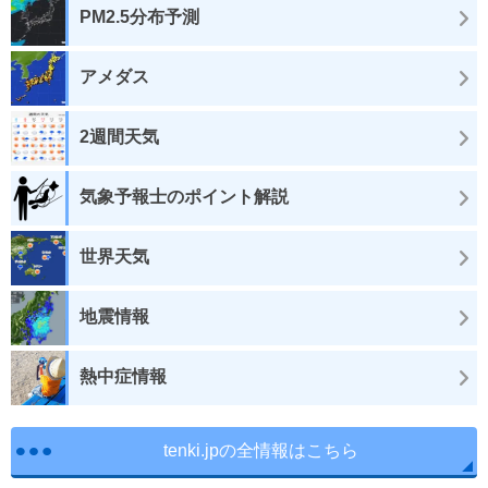
PM2.5分布予測
アメダス
2週間天気
気象予報士のポイント解説
世界天気
地震情報
熱中症情報
tenki.jpの全情報はこちら