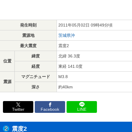
発生時刻
2011年05月02日 09時49分頃
震源地
茨城県沖
最大震度
震度2
緯度
北緯 36.3度
位置
経度
東経 141.0度
マグニチュード
M3.8
震源
深さ
約40km
Twitter
Facebook
LINE
震度2