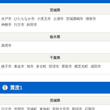
茨城県
水戸市
ひたちなか市
小美玉市
土浦市
茨城鹿嶋市
潮来市
神栖市
行方市
鉾田市
栃木県
真岡市
千葉県
銚子市
東金市
旭市
多古町
匝瑳市
香取市
横芝光町
成田市
震度1
茨城県
日立市
笠間市
茨城町
東海村
常陸大宮市
那珂市
石岡市