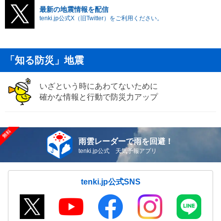
最新の地震情報を配信
tenki.jp公式X（旧Twitter）をご利用ください。
「知る防災」地震
いざという時にあわてないために
確かな情報と行動で防災力アップ
雨雲レーダーで雨を回避！
tenki.jp公式 天気予報アプリ
tenki.jp公式SNS