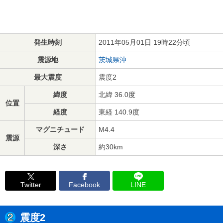
発生時刻
2011年05月01日 19時22分頃
震源地
茨城県沖
最大震度
震度2
緯度
北緯 36.0度
位置
経度
東経 140.9度
マグニチュード
M4.4
震源
深さ
約30km
Twitter
Facebook
LINE
震度2