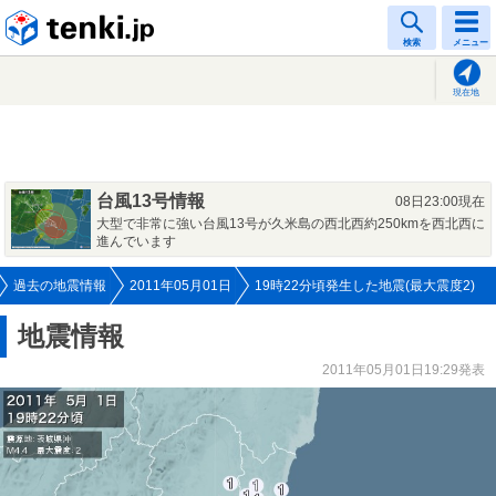
tenki.jp
検索
メニュー
現在地
台風13号情報
08日23:00現在
大型で非常に強い台風13号が久米島の西北西約250kmを西北西に
進んでいます
過去の地震情報
2011年05月01日
19時22分頃発生した地震(最大震度2)
地震情報
2011年05月01日19:29発表