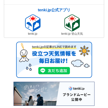
tenki.jp公式アプリ
tenki.jp
tenki.jp 登山天気