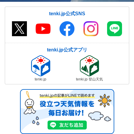
tenki.jp公式SNS
tenki.jp公式アプリ
tenki.jp
tenki.jp 登山天気