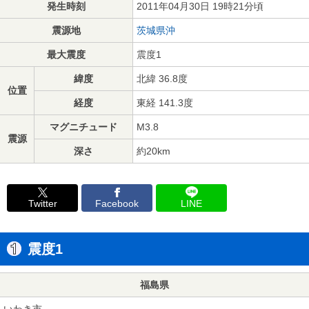
発生時刻
2011年04月30日 19時21分頃
震源地
茨城県沖
最大震度
震度1
緯度
北緯 36.8度
位置
経度
東経 141.3度
マグニチュード
M3.8
震源
深さ
約20km
Twitter
Facebook
LINE
震度1
福島県
いわき市