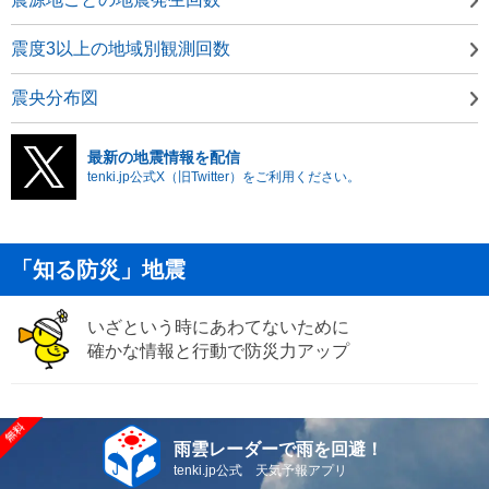
震度3以上の地域別観測回数
震央分布図
最新の地震情報を配信
tenki.jp公式X（旧Twitter）をご利用ください。
「知る防災」地震
いざという時にあわてないために
確かな情報と行動で防災力アップ
雨雲レーダーで雨を回避！
tenki.jp公式 天気予報アプリ