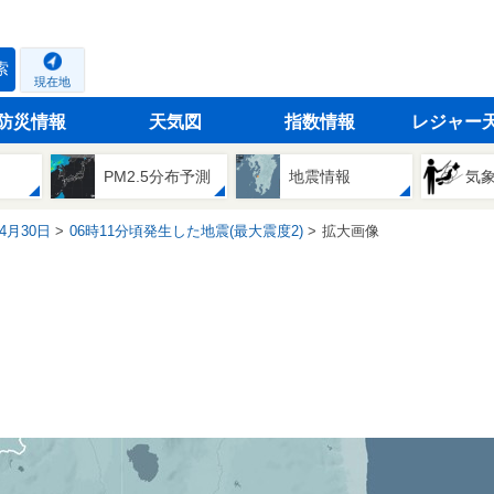
索
現在地
防災情報
天気図
指数情報
レジャー
PM2.5分布予測
地震情報
気
04月30日
06時11分頃発生した地震(最大震度2)
拡大画像