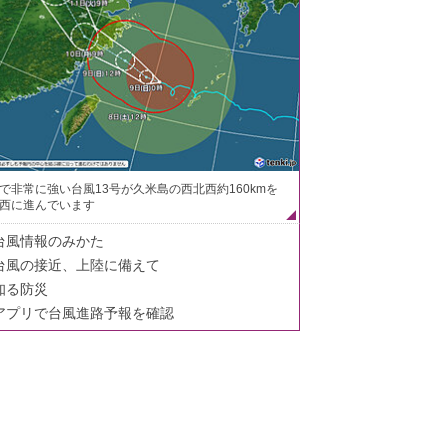
で非常に強い台風13号が久米島の西北西約160kmを
西に進んでいます
台風情報のみかた
台風の接近、上陸に備えて
知る防災
アプリで台風進路予報を確認