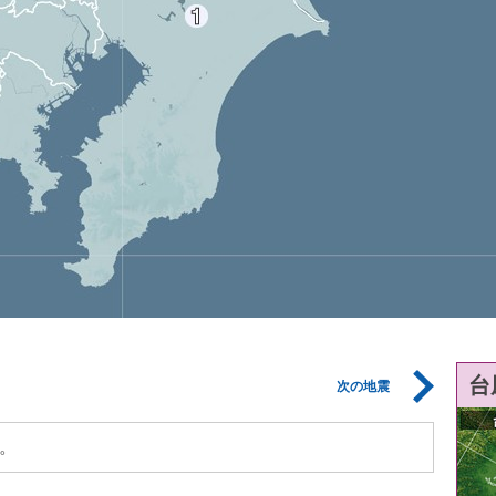
台
次の地震
。