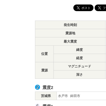
発生時刻
震源地
最大震度
緯度
位置
経度
マグニチュード
震源
深さ
震度2
茨城県
水戸市
鉾田市