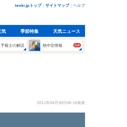
tenki.jpトップ
｜
サイトマップ
｜
ヘルプ
天気
季節特集
天気ニュース
象予報士の解説
熱中症情報
注目
2011年04月30日06:16発表