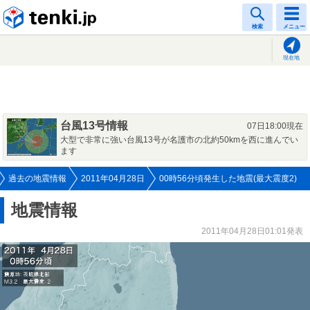
tenki.jp
検索
メニュー
現在地
台風13号情報
07日18:00現在
大型で非常に強い台風13号が名護市の北約50kmを西に進んでい
ます
過去の地震情報
2011年04月28日
00時56分頃発生した地震(最大震度2)
地震情報
2011年04月28日01:01発表