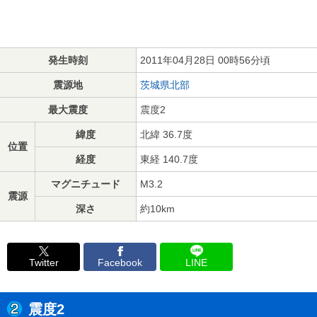
発生時刻
2011年04月28日 00時56分頃
震源地
茨城県北部
最大震度
震度2
緯度
北緯 36.7度
位置
経度
東経 140.7度
マグニチュード
M3.2
震源
深さ
約10km
Twitter
Facebook
LINE
震度2