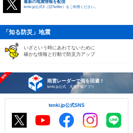
最新の地震情報を配信
tenki.jp公式X（旧Twitter）をご利用ください。
「知る防災」地震
いざという時にあわてないために
確かな情報と行動で防災力アップ
雨雲レーダーで雨を回避！
tenki.jp公式 天気予報アプリ
tenki.jp公式SNS