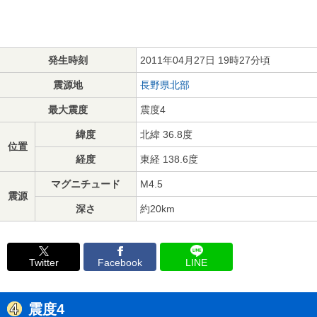
発生時刻
2011年04月27日 19時27分頃
震源地
長野県北部
最大震度
震度4
緯度
北緯 36.8度
位置
経度
東経 138.6度
マグニチュード
M4.5
震源
深さ
約20km
Twitter
Facebook
LINE
震度4