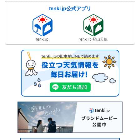
tenki.jp公式アプリ
tenki.jp
tenki.jp 登山天気