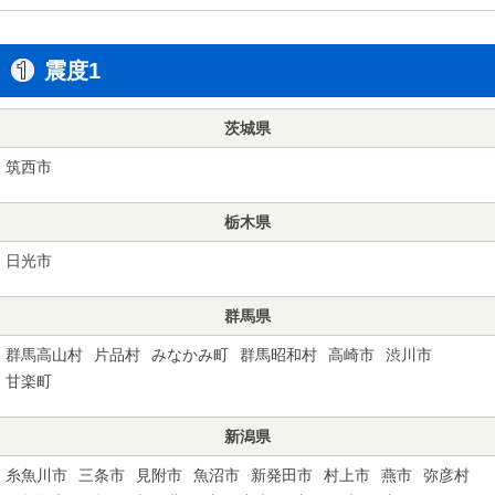
震度1
茨城県
筑西市
栃木県
日光市
群馬県
群馬高山村
片品村
みなかみ町
群馬昭和村
高崎市
渋川市
甘楽町
新潟県
糸魚川市
三条市
見附市
魚沼市
新発田市
村上市
燕市
弥彦村