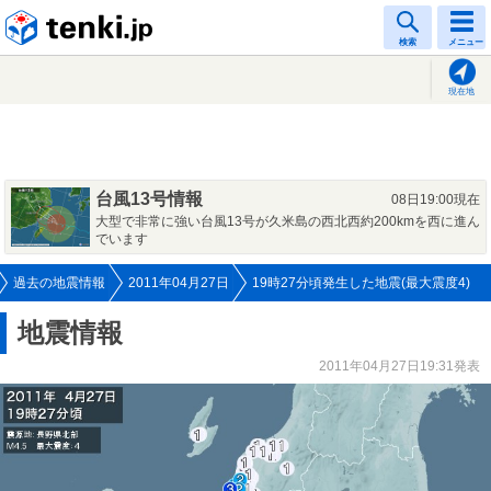
tenki.jp
検索
メニュー
現在地
台風13号情報
08日19:00現在
大型で非常に強い台風13号が久米島の西北西約200kmを西に進ん
でいます
過去の地震情報
2011年04月27日
19時27分頃発生した地震(最大震度4)
地震情報
2011年04月27日19:31発表