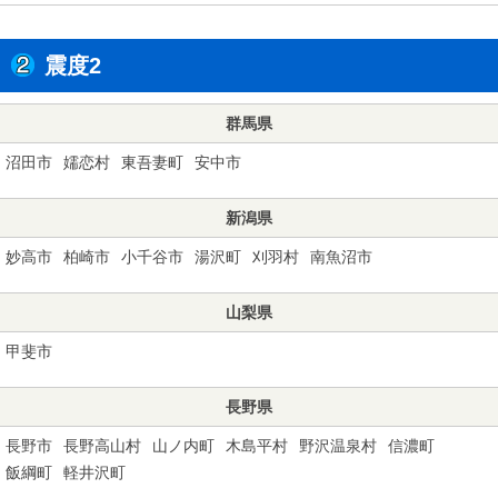
震度2
群馬県
沼田市
嬬恋村
東吾妻町
安中市
新潟県
妙高市
柏崎市
小千谷市
湯沢町
刈羽村
南魚沼市
山梨県
甲斐市
長野県
長野市
長野高山村
山ノ内町
木島平村
野沢温泉村
信濃町
飯綱町
軽井沢町