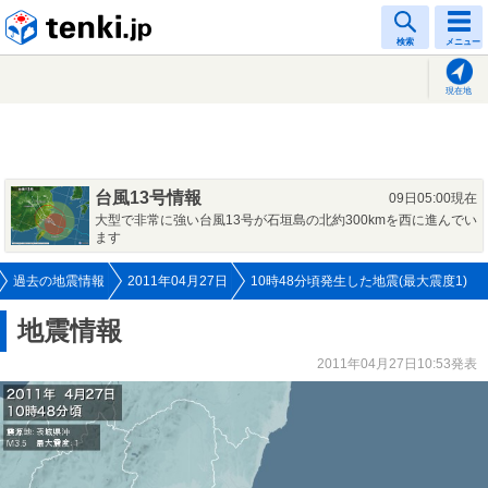
tenki.jp
検索
メニュー
現在地
台風13号情報
09日05:00現在
大型で非常に強い台風13号が石垣島の北約300kmを西に進んでい
ます
過去の地震情報
2011年04月27日
10時48分頃発生した地震(最大震度1)
地震情報
2011年04月27日10:53発表