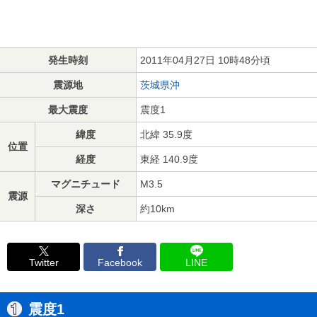
発生時刻
2011年04月27日 10時48分頃
震源地
茨城県沖
最大震度
震度1
緯度
北緯 35.9度
位置
経度
東経 140.9度
マグニチュード
M3.5
震源
深さ
約10km
Twitter
Facebook
LINE
震度1