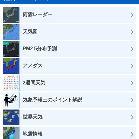
雨雲レーダー
天気図
PM2.5分布予測
アメダス
2週間天気
気象予報士のポイント解説
世界天気
地震情報