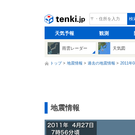
tenki.jp
検
天気予報
観測
雨雲レーダー
天気図
トップ
地震情報
過去の地震情報
2011年
地震情報