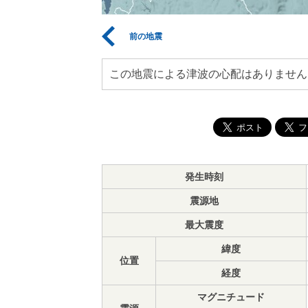
前の地震
この地震による津波の心配はありません
発生時刻
震源地
最大震度
緯度
位置
経度
マグニチュード