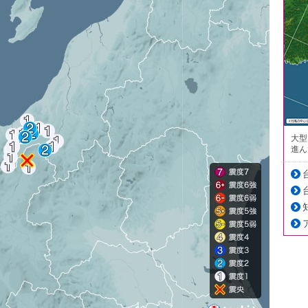
大型
進ん