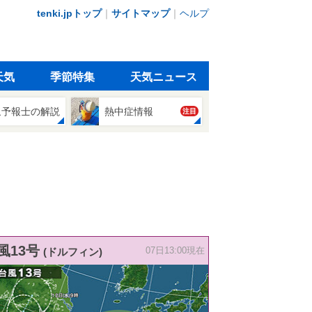
tenki.jpトップ
｜
サイトマップ
｜
ヘルプ
天気
季節特集
天気ニュース
象予報士の解説
熱中症情報
注目
風13号
(ドルフィン)
07日13:00現在