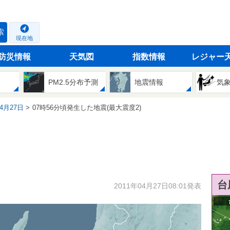
索
現在地
防災情報
天気図
指数情報
レジャー
PM2.5分布予測
地震情報
気
04月27日
07時56分頃発生した地震(最大震度2)
台
2011年04月27日08:01発表