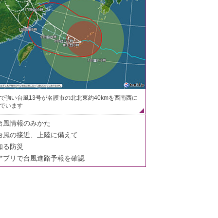
で強い台風13号が名護市の北北東約40kmを西南西に
でいます
台風情報のみかた
台風の接近、上陸に備えて
知る防災
アプリで台風進路予報を確認