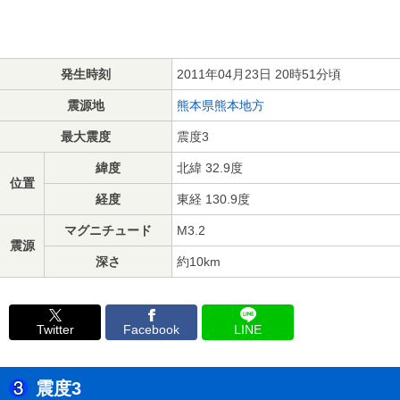
発生時刻
2011年04月23日 20時51分頃
震源地
熊本県熊本地方
最大震度
震度3
緯度
北緯 32.9度
位置
経度
東経 130.9度
マグニチュード
M3.2
震源
深さ
約10km
Twitter
Facebook
LINE
震度3