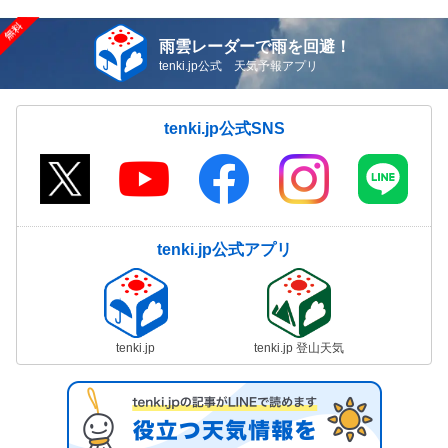
雨雲レーダーで雨を回避！
tenki.jp公式 天気予報アプリ
tenki.jp公式SNS
tenki.jp公式アプリ
tenki.jp
tenki.jp 登山天気