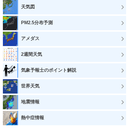
天気図
PM2.5分布予測
アメダス
2週間天気
気象予報士のポイント解説
世界天気
地震情報
熱中症情報