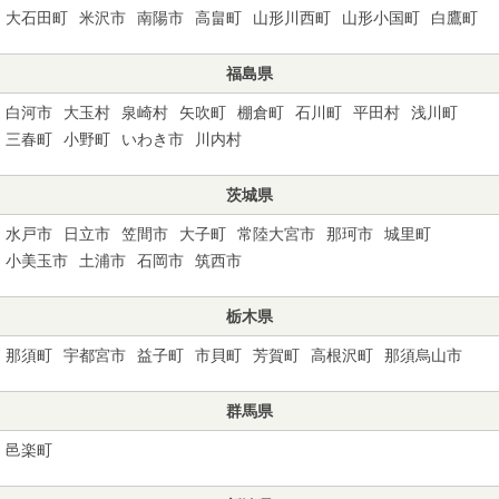
大石田町
米沢市
南陽市
高畠町
山形川西町
山形小国町
白鷹町
福島県
白河市
大玉村
泉崎村
矢吹町
棚倉町
石川町
平田村
浅川町
三春町
小野町
いわき市
川内村
茨城県
水戸市
日立市
笠間市
大子町
常陸大宮市
那珂市
城里町
小美玉市
土浦市
石岡市
筑西市
栃木県
那須町
宇都宮市
益子町
市貝町
芳賀町
高根沢町
那須烏山市
群馬県
邑楽町