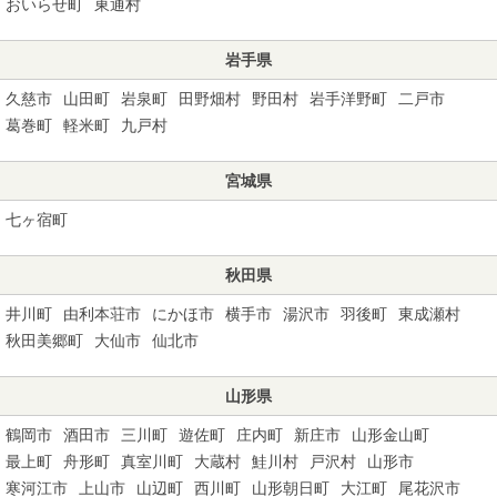
おいらせ町
東通村
岩手県
久慈市
山田町
岩泉町
田野畑村
野田村
岩手洋野町
二戸市
葛巻町
軽米町
九戸村
宮城県
七ヶ宿町
秋田県
井川町
由利本荘市
にかほ市
横手市
湯沢市
羽後町
東成瀬村
秋田美郷町
大仙市
仙北市
山形県
鶴岡市
酒田市
三川町
遊佐町
庄内町
新庄市
山形金山町
最上町
舟形町
真室川町
大蔵村
鮭川村
戸沢村
山形市
寒河江市
上山市
山辺町
西川町
山形朝日町
大江町
尾花沢市