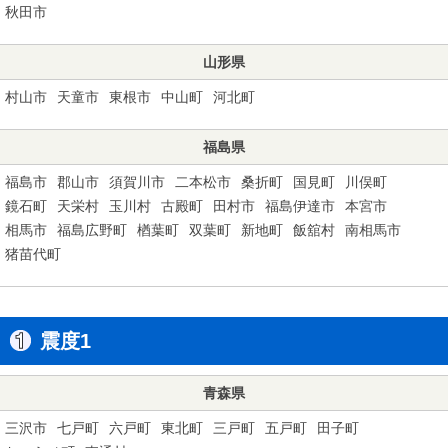
秋田市
山形県
村山市
天童市
東根市
中山町
河北町
福島県
福島市
郡山市
須賀川市
二本松市
桑折町
国見町
川俣町
鏡石町
天栄村
玉川村
古殿町
田村市
福島伊達市
本宮市
相馬市
福島広野町
楢葉町
双葉町
新地町
飯舘村
南相馬市
猪苗代町
震度1
青森県
三沢市
七戸町
六戸町
東北町
三戸町
五戸町
田子町