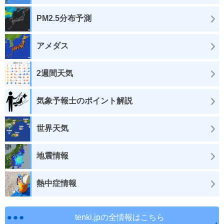
PM2.5分布予測
アメダス
2週間天気
気象予報士のポイント解説
世界天気
地震情報
熱中症情報
tenki.jpの全情報はこちら