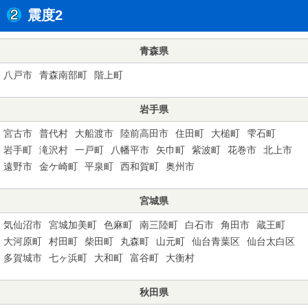
震度2
青森県
八戸市
青森南部町
階上町
岩手県
宮古市
普代村
大船渡市
陸前高田市
住田町
大槌町
雫石町
岩手町
滝沢村
一戸町
八幡平市
矢巾町
紫波町
花巻市
北上市
遠野市
金ケ崎町
平泉町
西和賀町
奥州市
宮城県
気仙沼市
宮城加美町
色麻町
南三陸町
白石市
角田市
蔵王町
大河原町
村田町
柴田町
丸森町
山元町
仙台青葉区
仙台太白区
多賀城市
七ヶ浜町
大和町
富谷町
大衡村
秋田県