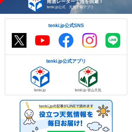
雨雲レーダーで雨を回避！
tenki.jp公式 天気予報アプリ
tenki.jp公式SNS
tenki.jp公式アプリ
tenki.jp
tenki.jp 登山天気