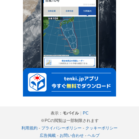
表示：
モバイル
｜
PC
※PCの閲覧は一部制限されます
利用規約
-
プライバシーポリシー
-
クッキーポリシー
広告掲載
-
お問い合わせ
-
ヘルプ