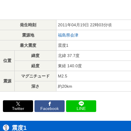
発生時刻
2011年04月19日 22時03分頃
震源地
福島県会津
最大震度
震度1
緯度
北緯 37.7度
位置
経度
東経 140.0度
マグニチュード
M2.5
震源
深さ
約20km
Twitter
Facebook
LINE
震度1