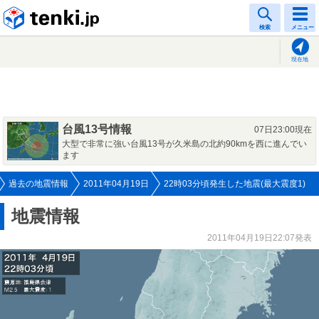
tenki.jp
検索
メニュー
現在地
台風13号情報
07日23:00現在
大型で非常に強い台風13号が久米島の北約90kmを西に進んでい
ます
過去の地震情報
2011年04月19日
22時03分頃発生した地震(最大震度1)
地震情報
2011年04月19日22:07発表