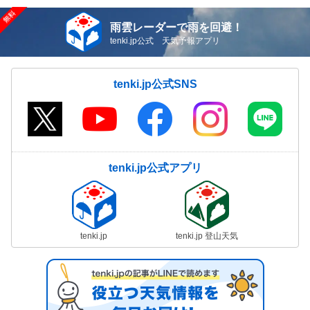
雨雲レーダーで雨を回避！
tenki.jp公式 天気予報アプリ
tenki.jp公式SNS
tenki.jp公式アプリ
tenki.jp
tenki.jp 登山天気