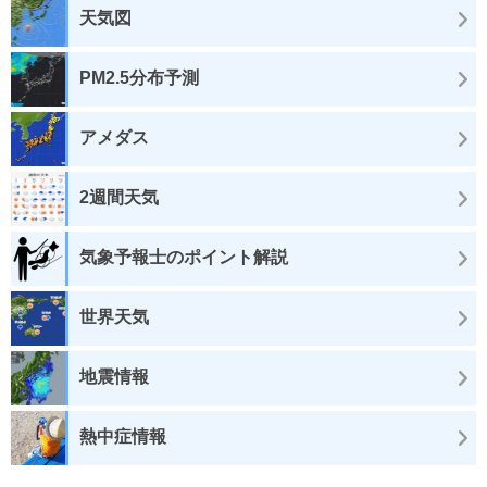
天気図
PM2.5分布予測
アメダス
2週間天気
気象予報士のポイント解説
世界天気
地震情報
熱中症情報