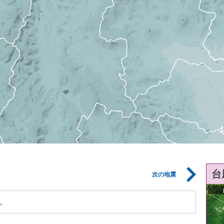
台
次の地震
。