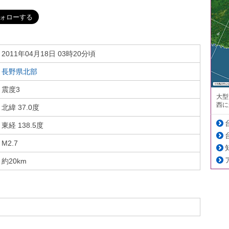
2011年04月18日 03時20分頃
長野県北部
震度3
大型
西に
北緯 37.0度
東経 138.5度
M2.7
約20km