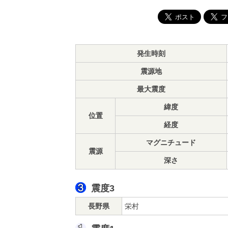
発生時刻
震源地
最大震度
緯度
位置
経度
マグニチュード
震源
深さ
震度3
長野県
栄村