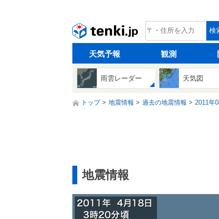
tenki.jp
検
天気予報
観測
雨雲レーダー
天気図
トップ
地震情報
過去の地震情報
2011年
地震情報