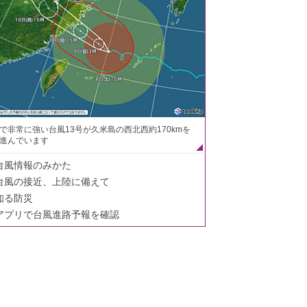
で非常に強い台風13号が久米島の西北西約170kmを
進んでいます
台風情報のみかた
台風の接近、上陸に備えて
知る防災
アプリで台風進路予報を確認