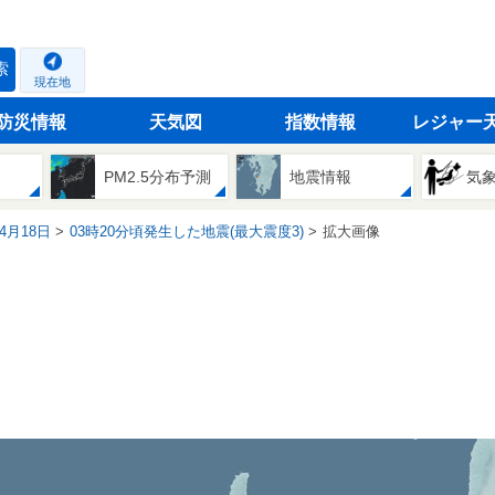
索
現在地
防災情報
天気図
指数情報
レジャー
PM2.5分布予測
地震情報
気
04月18日
03時20分頃発生した地震(最大震度3)
拡大画像