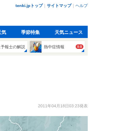
tenki.jpトップ
｜
サイトマップ
｜
ヘルプ
天気
季節特集
天気ニュース
象予報士の解説
熱中症情報
注目
2011年04月18日03:23発表