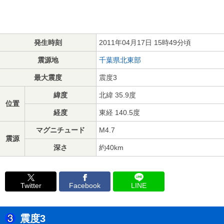
発生時刻
2011年04月17日 15時49分頃
震源地
千葉県北東部
最大震度
震度3
緯度
北緯 35.9度
位置
経度
東経 140.5度
マグニチュード
M4.7
震源
深さ
約40km
Twitter
Facebook
LINE
震度3