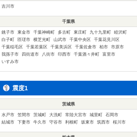
吉川市
千葉県
銚子市
東金市
千葉神崎町
多古町
東庄町
九十九里町
睦沢町
白子町
匝瑳市
横芝光町
山武市
千葉中央区
千葉花見川区
千葉稲毛区
千葉若葉区
千葉美浜区
千葉佐倉市
柏市
市原市
我孫子市
四街道市
八街市
印西市
千葉酒々井町
富里市
いすみ市
震度1
茨城県
水戸市
笠間市
茨城町
大洗町
常陸大宮市
城里町
石岡市
結城市
下妻市
牛久市
守谷市
利根町
坂東市
筑西市
桜川市