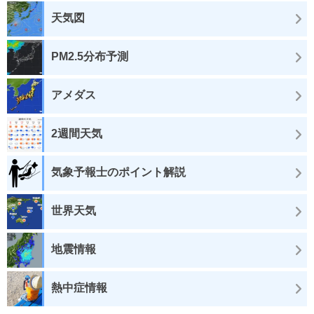
天気図
PM2.5分布予測
アメダス
2週間天気
気象予報士のポイント解説
世界天気
地震情報
熱中症情報