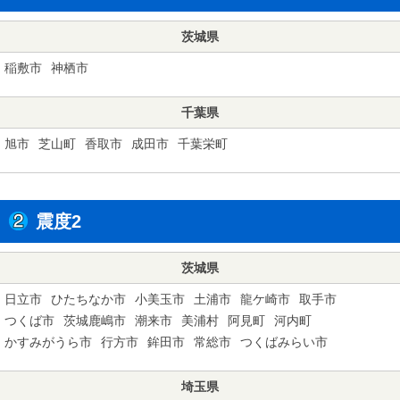
茨城県
稲敷市
神栖市
千葉県
旭市
芝山町
香取市
成田市
千葉栄町
震度2
茨城県
日立市
ひたちなか市
小美玉市
土浦市
龍ケ崎市
取手市
つくば市
茨城鹿嶋市
潮来市
美浦村
阿見町
河内町
かすみがうら市
行方市
鉾田市
常総市
つくばみらい市
埼玉県