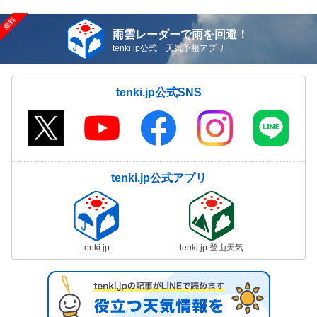
雨雲レーダーで雨を回避！
tenki.jp公式 天気予報アプリ
tenki.jp公式SNS
tenki.jp公式アプリ
tenki.jp
tenki.jp 登山天気