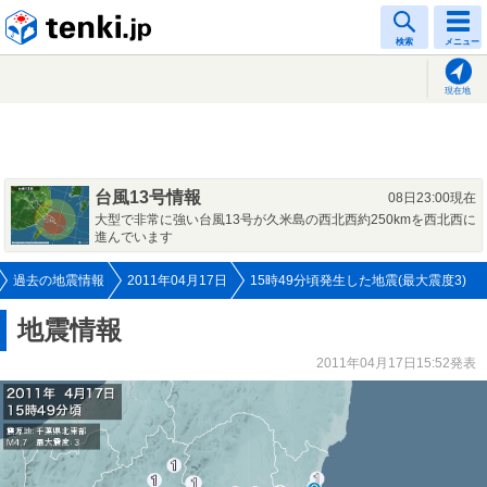
tenki.jp
検索
メニュー
現在地
台風13号情報
08日23:00現在
大型で非常に強い台風13号が久米島の西北西約250kmを西北西に
進んでいます
過去の地震情報
2011年04月17日
15時49分頃発生した地震(最大震度3)
地震情報
2011年04月17日15:52発表