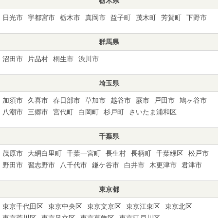
栃木県
日光市
宇都宮市
栃木市
真岡市
益子町
茂木町
芳賀町
下野市
群馬県
沼田市
片品村
桐生市
渋川市
埼玉県
加須市
久喜市
春日部市
草加市
越谷市
蕨市
戸田市
鳩ヶ谷市
八潮市
三郷市
宮代町
白岡町
杉戸町
さいたま浦和区
千葉県
茂原市
大網白里町
千葉一宮町
長生村
長柄町
千葉緑区
松戸市
野田市
習志野市
八千代市
鎌ケ谷市
白井市
木更津市
君津市
東京都
東京千代田区
東京中央区
東京文京区
東京江東区
東京北区
東京荒川区
東京足立区
東京葛飾区
東京江戸川区