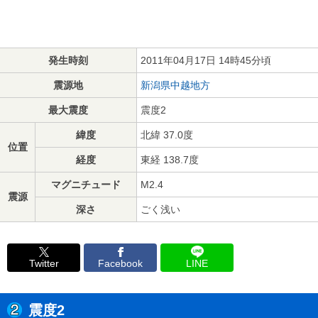
発生時刻
2011年04月17日 14時45分頃
震源地
新潟県中越地方
最大震度
震度2
緯度
北緯 37.0度
位置
経度
東経 138.7度
マグニチュード
M2.4
震源
深さ
ごく浅い
Twitter
Facebook
LINE
震度2