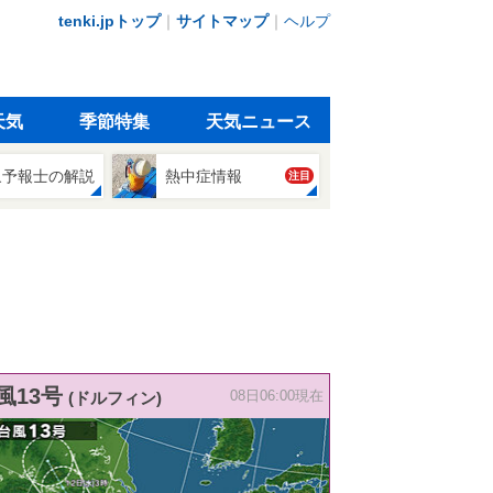
tenki.jpトップ
｜
サイトマップ
｜
ヘルプ
天気
季節特集
天気ニュース
象予報士の解説
熱中症情報
注目
風13号
(ドルフィン)
08日06:00現在