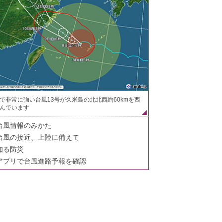
で非常に強い台風13号が久米島の北北西約60kmを西
んでいます
台風情報のみかた
台風の接近、上陸に備えて
知る防災
アプリで台風進路予報を確認