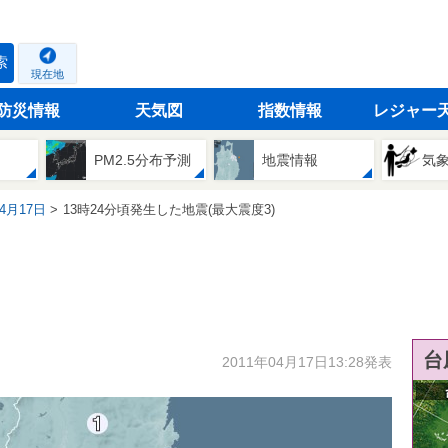
索
現在地
防災情報
天気図
指数情報
レジャー
PM2.5分布予測
地震情報
気
04月17日
13時24分頃発生した地震(最大震度3)
台
2011年04月17日13:28発表