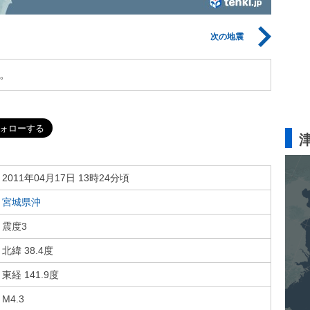
次の地震
。
2011年04月17日 13時24分頃
宮城県沖
震度3
北緯 38.4度
東経 141.9度
M4.3