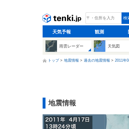
tenki.jp
検
天気予報
観測
雨雲レーダー
天気図
トップ
地震情報
過去の地震情報
2011年
地震情報