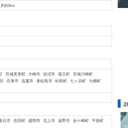
約60km
町
宮城美里町
大崎市
岩沼市
蔵王町
宮城川崎町
区
石巻市
塩竈市
東松島市
松島町
七ヶ浜町
大郷町
2
釜石市
住田町
盛岡市
北上市
遠野市
金ケ崎町
平泉町