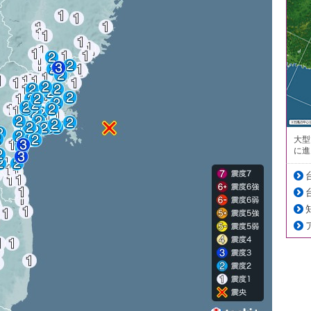
大型
に進