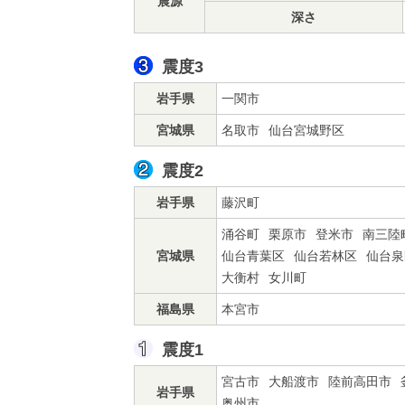
震源
深さ
震度3
岩手県
一関市
宮城県
名取市
仙台宮城野区
震度2
岩手県
藤沢町
涌谷町
栗原市
登米市
南三陸
宮城県
仙台青葉区
仙台若林区
仙台泉
大衡村
女川町
福島県
本宮市
震度1
宮古市
大船渡市
陸前高田市
岩手県
奥州市