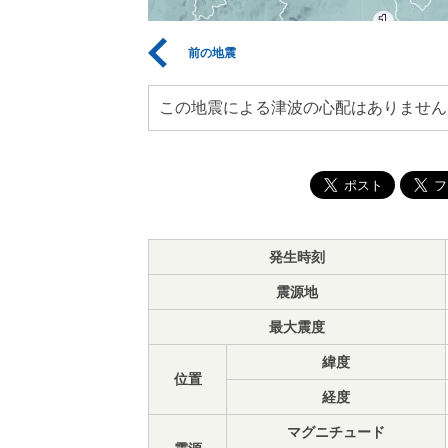
前の地震
この地震による津波の心配はありません
発生時刻
震源地
最大震度
緯度
位置
経度
マグニチュード