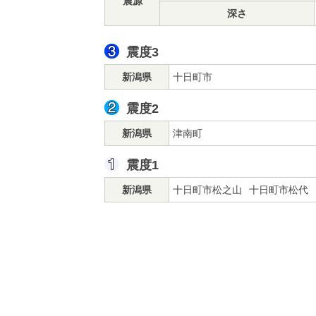
震源
深さ
震度3
新潟県
十日町市
震度2
新潟県
津南町
震度1
新潟県
十日町市松之山
十日町市松代