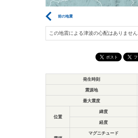
前の地震
この地震による津波の心配はありません
発生時刻
震源地
最大震度
緯度
位置
経度
マグニチュード