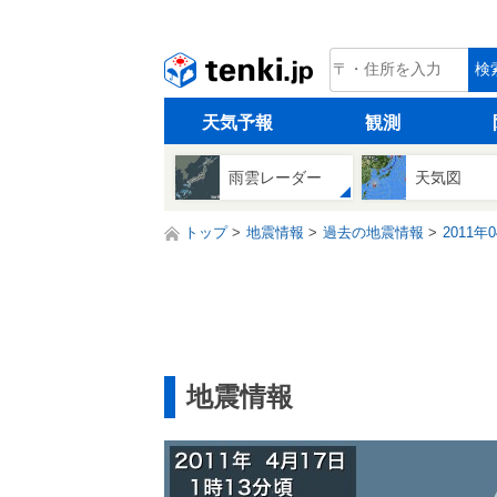
tenki.jp
検
天気予報
観測
雨雲レーダー
天気図
トップ
地震情報
過去の地震情報
2011年
地震情報