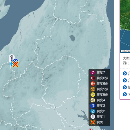
大型
西に