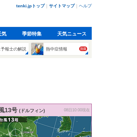
tenki.jpトップ
｜
サイトマップ
｜
ヘルプ
天気
季節特集
天気ニュース
象予報士の解説
熱中症情報
注目
風13号
(ドルフィン)
08日10:00現在