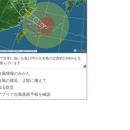
で非常に強い台風13号が久米島の北西約130kmを北
進んでいます
台風情報のみかた
台風の接近、上陸に備えて
知る防災
アプリで台風進路予報を確認