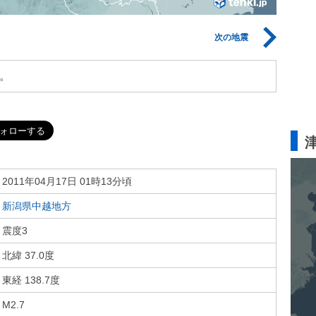
次の地震
。
2011年04月17日 01時13分頃
新潟県中越地方
震度3
北緯 37.0度
東経 138.7度
M2.7