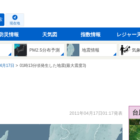
索
現在地
防災情報
天気図
指数情報
レジャー
PM2.5分布予測
地震情報
気
04月17日
01時13分頃発生した地震(最大震度3)
台
2011年04月17日01:17発表