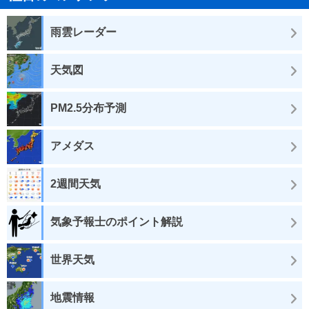
雨雲レーダー
天気図
PM2.5分布予測
アメダス
2週間天気
気象予報士のポイント解説
世界天気
地震情報