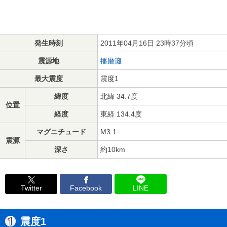
発生時刻
2011年04月16日 23時37分頃
震源地
播磨灘
最大震度
震度1
緯度
北緯 34.7度
位置
経度
東経 134.4度
マグニチュード
M3.1
震源
深さ
約10km
Twitter
Facebook
LINE
震度1