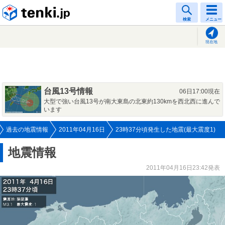
tenki.jp
検索
メニュー
現在地
台風13号情報
06日17:00現在
大型で強い台風13号が南大東島の北東約130kmを西北西に進んで
います
過去の地震情報
2011年04月16日
23時37分頃発生した地震(最大震度1)
地震情報
2011年04月16日23:42発表