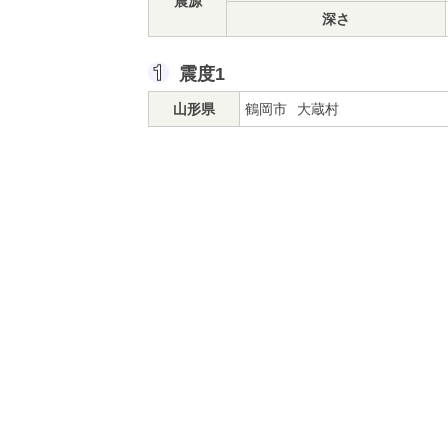
震源
深さ
震度1
山形県
鶴岡市
大蔵村