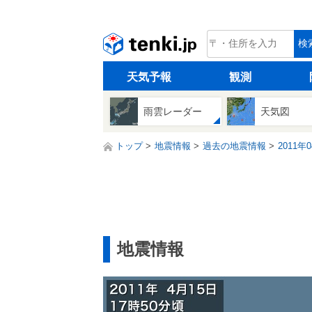
tenki.jp
検
天気予報
観測
雨雲レーダー
天気図
トップ
地震情報
過去の地震情報
2011年
地震情報