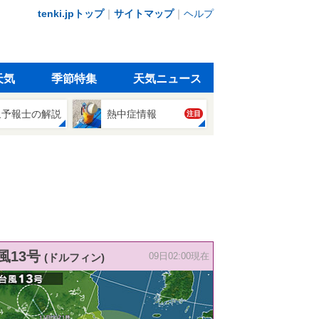
tenki.jpトップ
｜
サイトマップ
｜
ヘルプ
天気
季節特集
天気ニュース
象予報士の解説
熱中症情報
注目
風13号
(ドルフィン)
09日02:00現在