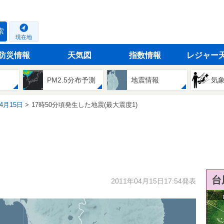
索
現在地
防災情報
天気図
指数情報
レジャー
PM2.5分布予測
地震情報
気
04月15日
17時50分頃発生した地震(最大震度1)
台
2011年04月15日17:54発表