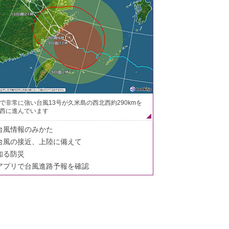
で非常に強い台風13号が久米島の西北西約290kmを
西に進んでいます
台風情報のみかた
台風の接近、上陸に備えて
知る防災
アプリで台風進路予報を確認