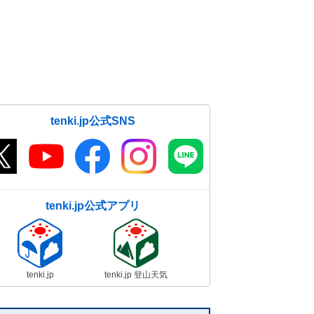
tenki.jp公式SNS
tenki.jp公式アプリ
tenki.jp
tenki.jp 登山天気