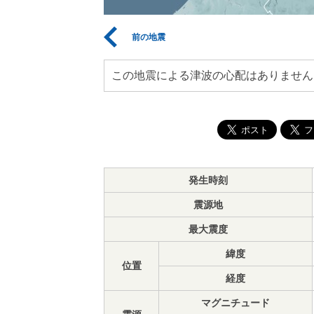
前の地震
この地震による津波の心配はありません
発生時刻
震源地
最大震度
緯度
位置
経度
マグニチュード