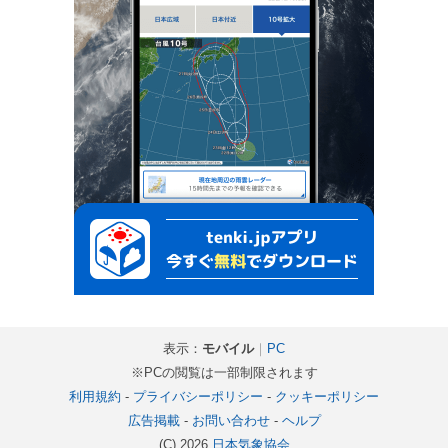
表示：
モバイル
｜
PC
※PCの閲覧は一部制限されます
利用規約
-
プライバシーポリシー
-
クッキーポリシー
広告掲載
-
お問い合わせ
-
ヘルプ
(C) 2026
日本気象協会