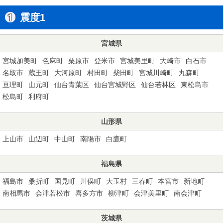
震度1
宮城県
宮城加美町
色麻町
栗原市
登米市
宮城美里町
大崎市
白石市
名取市
蔵王町
大河原町
村田町
柴田町
宮城川崎町
丸森町
亘理町
山元町
仙台青葉区
仙台宮城野区
仙台若林区
東松島市
松島町
利府町
山形県
上山市
山辺町
中山町
南陽市
白鷹町
福島県
福島市
桑折町
国見町
川俣町
大玉村
三春町
本宮市
新地町
南相馬市
会津若松市
喜多方市
柳津町
会津美里町
南会津町
茨城県