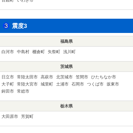
震度3
福島県
白河市
中島村
棚倉町
矢祭町
浅川町
茨城県
日立市
常陸太田市
高萩市
北茨城市
笠間市
ひたちなか市
大子町
常陸大宮市
城里町
土浦市
石岡市
つくば市
坂東市
鉾田市
常総市
栃木県
大田原市
芳賀町