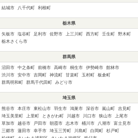
結城市
八千代町
利根町
栃木県
矢板市
塩谷町
足利市
佐野市
上三川町
西方町
壬生町
野木町
栃木さくら市
群馬県
沼田市
中之条町
前橋市
高崎市
桐生市
伊勢崎市
館林市
渋川市
安中市
吉岡町
神流町
甘楽町
玉村町
板倉町
群馬明和町
群馬千代田町
みどり市
埼玉県
熊谷市
本庄市
東松山市
羽生市
鴻巣市
深谷市
嵐山町
吉見町
埼玉美里町
上里町
ときがわ町
川越市
川口市
狭山市
上尾市
草加市
越谷市
戸田市
朝霞市
志木市
桶川市
八潮市
富士見市
三郷市
蓮田市
幸手市
埼玉三芳町
川島町
白岡町
杉戸町
松伏町
さいたま浦和区
さいたま岩槻区
秩父市