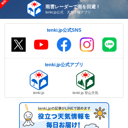
雨雲レーダーで雨を回避！
tenki.jp公式 天気予報アプリ
tenki.jp公式SNS
tenki.jp公式アプリ
tenki.jp
tenki.jp 登山天気