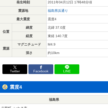
発生時刻
2011年04月12日 17時48分頃
震源地
福島県浜通り
最大震度
震度4
緯度
北緯 37.0度
位置
経度
東経 140.7度
マグニチュード
M4.9
震源
深さ
約10km
Twitter
Facebook
LINE
震度4
福島県
古殿町
いわき市