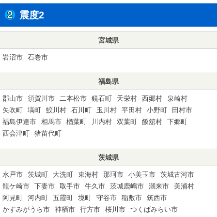
震度2
宮城県
岩沼市
石巻市
福島県
郡山市
須賀川市
二本松市
鏡石町
天栄村
西郷村
泉崎村
矢吹町
塙町
鮫川村
石川町
玉川村
平田村
小野町
田村市
福島伊達市
相馬市
楢葉町
川内村
双葉町
飯舘村
下郷町
西会津町
猪苗代町
茨城県
水戸市
茨城町
大洗町
東海村
那珂市
小美玉市
茨城古河市
龍ケ崎市
下妻市
取手市
牛久市
茨城鹿嶋市
潮来市
美浦村
阿見町
河内町
五霞町
境町
守谷市
稲敷市
筑西市
かすみがうら市
神栖市
行方市
桜川市
つくばみらい市