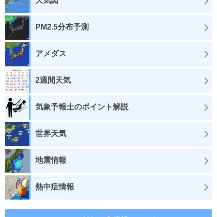
天気図
PM2.5分布予測
アメダス
2週間天気
気象予報士のポイント解説
世界天気
地震情報
熱中症情報