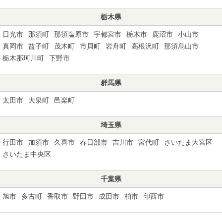
栃木県
日光市
那須町
那須塩原市
宇都宮市
栃木市
鹿沼市
小山市
真岡市
益子町
茂木町
市貝町
岩舟町
高根沢町
那須烏山市
栃木那珂川町
下野市
群馬県
太田市
大泉町
邑楽町
埼玉県
行田市
加須市
久喜市
春日部市
吉川市
宮代町
さいたま大宮区
さいたま中央区
千葉県
旭市
多古町
香取市
野田市
成田市
柏市
印西市