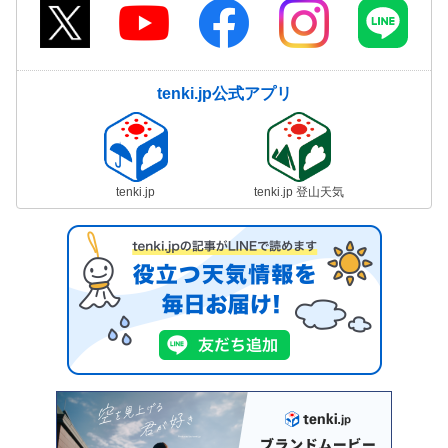
tenki.jp公式アプリ
tenki.jp
tenki.jp 登山天気