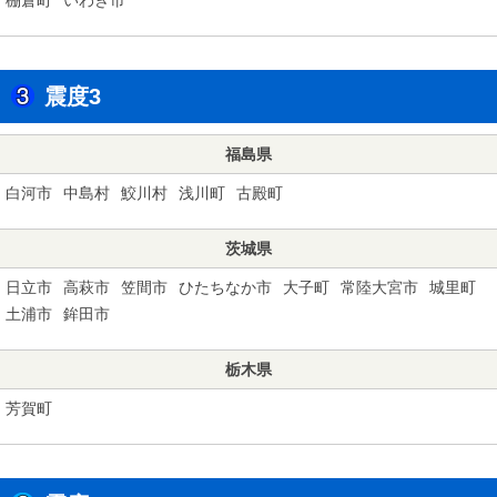
震度3
福島県
白河市
中島村
鮫川村
浅川町
古殿町
茨城県
日立市
高萩市
笠間市
ひたちなか市
大子町
常陸大宮市
城里町
土浦市
鉾田市
栃木県
芳賀町