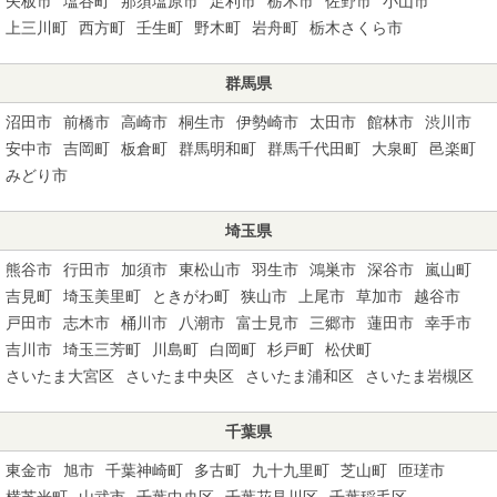
矢板市
塩谷町
那須塩原市
足利市
栃木市
佐野市
小山市
上三川町
西方町
壬生町
野木町
岩舟町
栃木さくら市
群馬県
沼田市
前橋市
高崎市
桐生市
伊勢崎市
太田市
館林市
渋川市
安中市
吉岡町
板倉町
群馬明和町
群馬千代田町
大泉町
邑楽町
みどり市
埼玉県
熊谷市
行田市
加須市
東松山市
羽生市
鴻巣市
深谷市
嵐山町
吉見町
埼玉美里町
ときがわ町
狭山市
上尾市
草加市
越谷市
戸田市
志木市
桶川市
八潮市
富士見市
三郷市
蓮田市
幸手市
吉川市
埼玉三芳町
川島町
白岡町
杉戸町
松伏町
さいたま大宮区
さいたま中央区
さいたま浦和区
さいたま岩槻区
千葉県
東金市
旭市
千葉神崎町
多古町
九十九里町
芝山町
匝瑳市
横芝光町
山武市
千葉中央区
千葉花見川区
千葉稲毛区