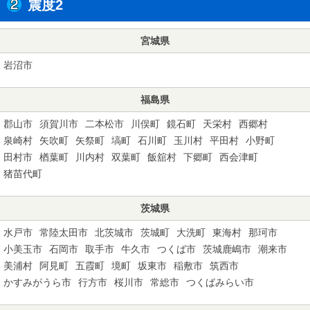
震度2
宮城県
岩沼市
福島県
郡山市
須賀川市
二本松市
川俣町
鏡石町
天栄村
西郷村
泉崎村
矢吹町
矢祭町
塙町
石川町
玉川村
平田村
小野町
田村市
楢葉町
川内村
双葉町
飯舘村
下郷町
西会津町
猪苗代町
茨城県
水戸市
常陸太田市
北茨城市
茨城町
大洗町
東海村
那珂市
小美玉市
石岡市
取手市
牛久市
つくば市
茨城鹿嶋市
潮来市
美浦村
阿見町
五霞町
境町
坂東市
稲敷市
筑西市
かすみがうら市
行方市
桜川市
常総市
つくばみらい市