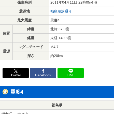
発生時刻
2011年04月11日 22時05分頃
震源地
福島県浜通り
最大震度
震度4
緯度
北緯 37.0度
位置
経度
東経 140.8度
マグニチュード
M4.7
震源
深さ
約20km
Twitter
Facebook
LINE
震度4
福島県
棚倉町
いわき市