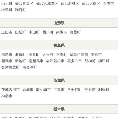
山元町
仙台青葉区
仙台宮城野区
仙台若林区
仙台太白区
石巻市
松島町
利府町
山形県
上山市
山辺町
中山町
西川町
南陽市
白鷹町
福島県
福島市
桑折町
国見町
大玉村
三春町
福島伊達市
本宮市
相馬市
新地町
南相馬市
会津若松市
喜多方市
磐梯町
柳津町
会津美里町
南会津町
茨城県
茨城古河市
結城市
龍ケ崎市
下妻市
八千代町
守谷市
利根町
神栖市
栃木県