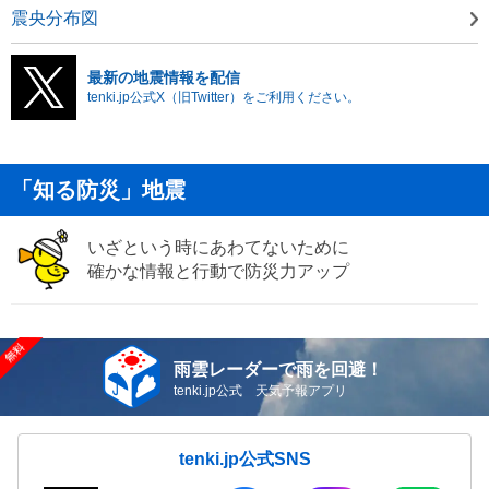
震央分布図
最新の地震情報を配信
tenki.jp公式X（旧Twitter）をご利用ください。
「知る防災」地震
いざという時にあわてないために
確かな情報と行動で防災力アップ
雨雲レーダーで雨を回避！
tenki.jp公式 天気予報アプリ
tenki.jp公式SNS