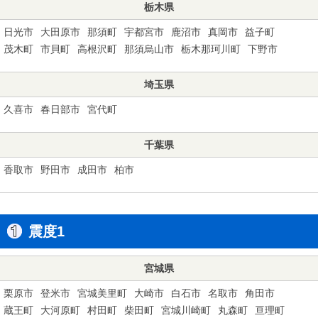
栃木県
日光市
大田原市
那須町
宇都宮市
鹿沼市
真岡市
益子町
茂木町
市貝町
高根沢町
那須烏山市
栃木那珂川町
下野市
埼玉県
久喜市
春日部市
宮代町
千葉県
香取市
野田市
成田市
柏市
震度1
宮城県
栗原市
登米市
宮城美里町
大崎市
白石市
名取市
角田市
蔵王町
大河原町
村田町
柴田町
宮城川崎町
丸森町
亘理町