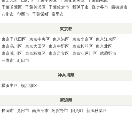
千葉若葉区
千葉美浜区
千葉佐倉市
我孫子市
鎌ケ谷市
四街道市
八街市
印西市
千葉栄町
富里市
東京都
東京千代田区
東京中央区
東京港区
東京文京区
東京江東区
東京品川区
東京大田区
東京中野区
東京杉並区
東京北区
東京荒川区
東京板橋区
東京足立区
東京江戸川区
武蔵野市
三鷹市
町田市
神奈川県
横浜中区
横浜緑区
新潟県
長岡市
見附市
南魚沼市
阿賀野市
阿賀町
新潟秋葉区