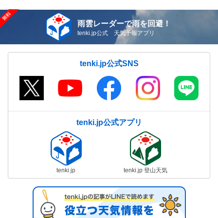
雨雲レーダーで雨を回避！
tenki.jp公式 天気予報アプリ
tenki.jp公式SNS
tenki.jp公式アプリ
tenki.jp
tenki.jp 登山天気