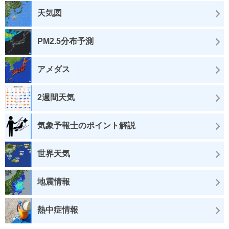
天気図
PM2.5分布予測
アメダス
2週間天気
気象予報士のポイント解説
世界天気
地震情報
熱中症情報