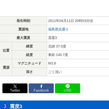
発生時刻
2011年04月11日 20時53分頃
震源地
福島県浜通り
最大震度
震度3
緯度
北緯 37.0度
位置
経度
東経 140.7度
マグニチュード
M3.8
震源
深さ
ごく浅い
Twitter
Facebook
LINE
震度3