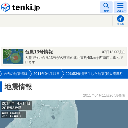
tenki.jp
検索
メニュー
現在地
台風13号情報
07日13:00現在
大型で強い台風13号が名護市の北北東約40kmを西南西に進んで
います
過去の地震情報
2011年04月11日
20時53分頃発生した地震(最大震度3)
地震情報
2011年04月11日20:58発表