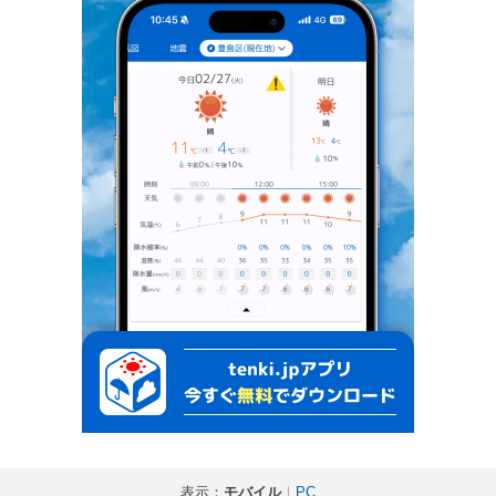
表示：
モバイル
｜
PC