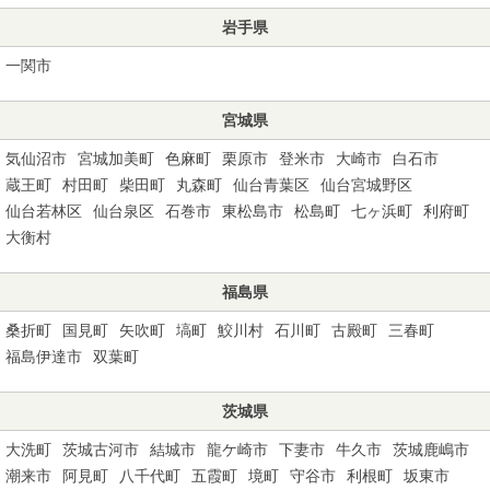
岩手県
一関市
宮城県
気仙沼市
宮城加美町
色麻町
栗原市
登米市
大崎市
白石市
蔵王町
村田町
柴田町
丸森町
仙台青葉区
仙台宮城野区
仙台若林区
仙台泉区
石巻市
東松島市
松島町
七ヶ浜町
利府町
大衡村
福島県
桑折町
国見町
矢吹町
塙町
鮫川村
石川町
古殿町
三春町
福島伊達市
双葉町
茨城県
大洗町
茨城古河市
結城市
龍ケ崎市
下妻市
牛久市
茨城鹿嶋市
潮来市
阿見町
八千代町
五霞町
境町
守谷市
利根町
坂東市