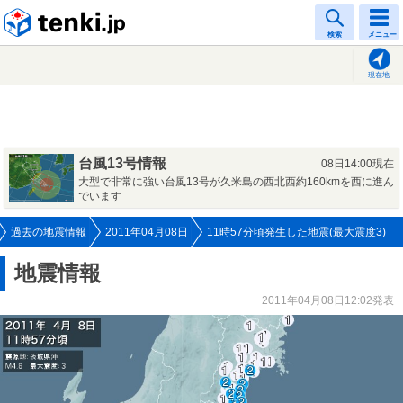
tenki.jp
検索
メニュー
現在地
台風13号情報
08日14:00現在
大型で非常に強い台風13号が久米島の西北西約160kmを西に進ん
でいます
過去の地震情報
2011年04月08日
11時57分頃発生した地震(最大震度3)
地震情報
2011年04月08日12:02発表