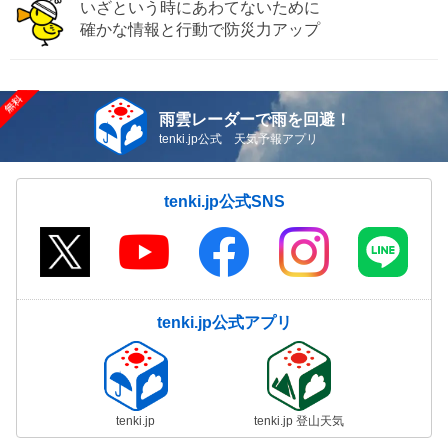
いざという時にあわてないために
確かな情報と行動で防災力アップ
雨雲レーダーで雨を回避！
tenki.jp公式 天気予報アプリ
tenki.jp公式SNS
tenki.jp公式アプリ
tenki.jp
tenki.jp 登山天気