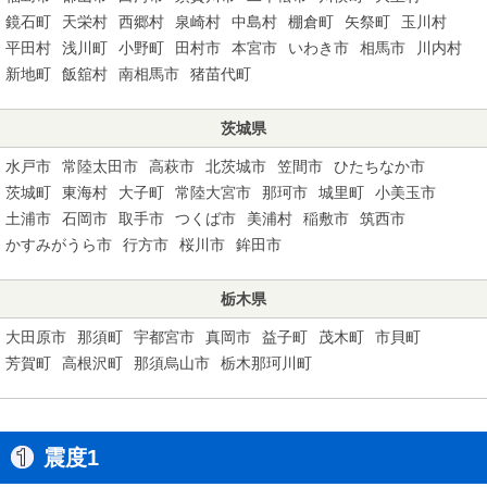
鏡石町
天栄村
西郷村
泉崎村
中島村
棚倉町
矢祭町
玉川村
平田村
浅川町
小野町
田村市
本宮市
いわき市
相馬市
川内村
新地町
飯舘村
南相馬市
猪苗代町
茨城県
水戸市
常陸太田市
高萩市
北茨城市
笠間市
ひたちなか市
茨城町
東海村
大子町
常陸大宮市
那珂市
城里町
小美玉市
土浦市
石岡市
取手市
つくば市
美浦村
稲敷市
筑西市
かすみがうら市
行方市
桜川市
鉾田市
栃木県
大田原市
那須町
宇都宮市
真岡市
益子町
茂木町
市貝町
芳賀町
高根沢町
那須烏山市
栃木那珂川町
震度1