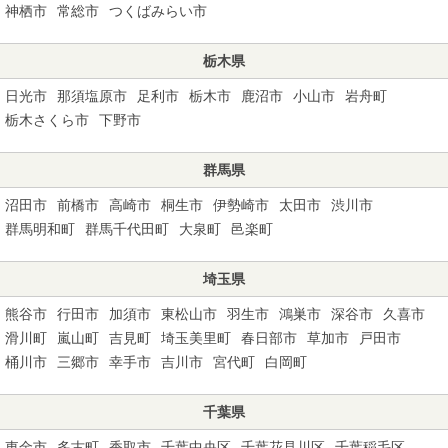
神栖市
常総市
つくばみらい市
栃木県
日光市
那須塩原市
足利市
栃木市
鹿沼市
小山市
岩舟町
栃木さくら市
下野市
群馬県
沼田市
前橋市
高崎市
桐生市
伊勢崎市
太田市
渋川市
群馬明和町
群馬千代田町
大泉町
邑楽町
埼玉県
熊谷市
行田市
加須市
東松山市
羽生市
鴻巣市
深谷市
久喜市
滑川町
嵐山町
吉見町
埼玉美里町
春日部市
草加市
戸田市
桶川市
三郷市
幸手市
吉川市
宮代町
白岡町
千葉県
東金市
多古町
香取市
千葉中央区
千葉花見川区
千葉稲毛区