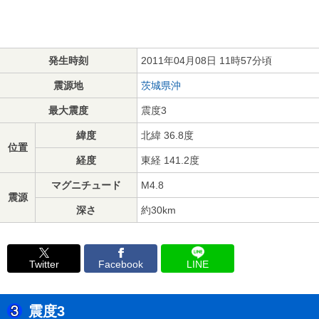
発生時刻
2011年04月08日 11時57分頃
震源地
茨城県沖
最大震度
震度3
緯度
北緯 36.8度
位置
経度
東経 141.2度
マグニチュード
M4.8
震源
深さ
約30km
Twitter
Facebook
LINE
震度3