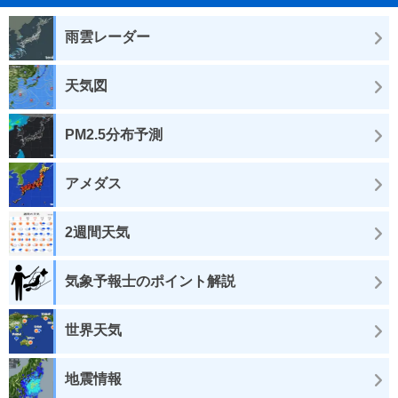
雨雲レーダー
天気図
PM2.5分布予測
アメダス
2週間天気
気象予報士のポイント解説
世界天気
地震情報